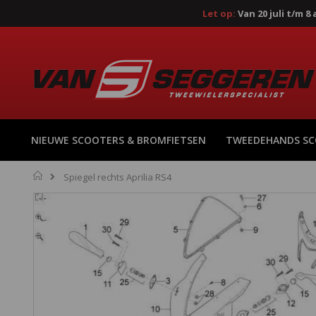
Let op:
Van 20 juli t/m 
Ga
naar
de
inhoud
NIEUWE SCOOTERS & BROMFIETSEN
TWEEDEHANDS S
Home
Spiegel rechts Aprilia RS4
Ga
naar
het
einde
van
de
afbeeldingen-
gallerij