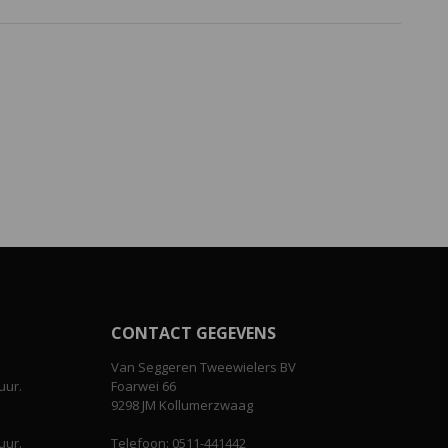
CONTACT GEGEVENS
Van Seggeren Tweewielers BV
uur.
Foarwei 66
9298 JM Kollumerzwaag
uur.
Telefoon: 0511-441442