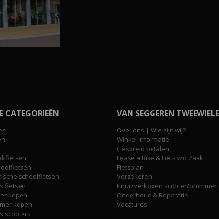
E CATEGORIEËN
VAN SEGGEREN TWEEWIELE
es
Over ons | Wie zijn wij?
en
Winkel informatie
s
Gespreid betalen
akfietsen
Lease a Bike & Fiets v/d Zaak
hoolfietsen
Fietsplan
rische schoolfietsen
Verzekeren
 fietsen
Inruil/verkopen scooter/brommer o
ter kopen
Onderhoud & Reparatie
mer kopen
Vacatures
 scooters