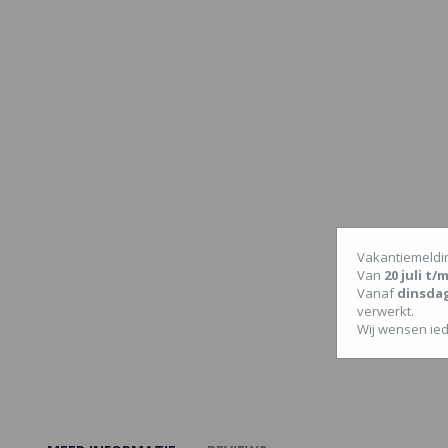
Vakantiemeldi
Van
20 juli t
Vanaf
dinsda
verwerkt.
Wij wensen ied