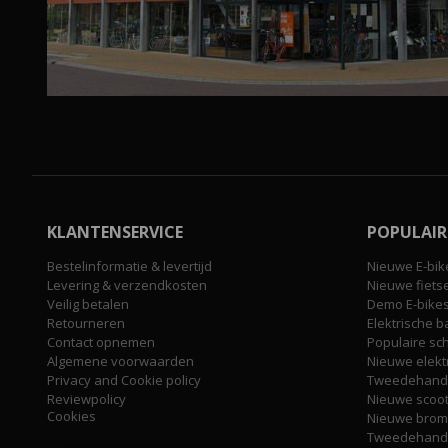
KLANTENSERVICE
POPULAIR
Bestelinformatie & levertijd
Nieuwe E-bik
Levering & verzendkosten
Nieuwe fiets
Veilig betalen
Demo E-bike
Retourneren
Elektrische b
Contact opnemen
Populaire sc
Algemene voorwaarden
Nieuwe elekt
Privacy and Cookie policy
Tweedehands
Reviewpolicy
Nieuwe scoo
Cookies
Nieuwe brom
Tweedehands