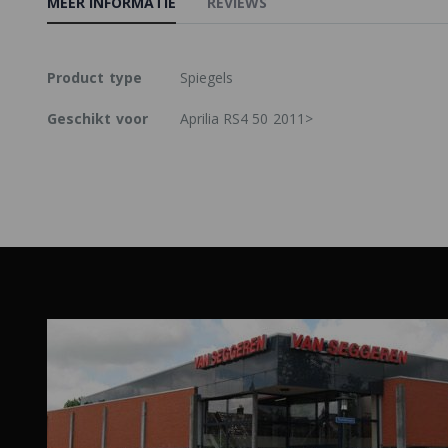
MEER INFORMATIE
REVIEWS
Meer
Product type
Spiegels
informatie
Geschikt voor
Aprilia RS4 50 2011>