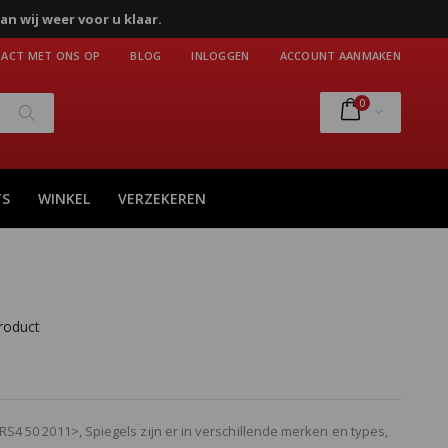
an wij weer voor u klaar.
ACT MET ONS OP
BLOG
INLOGGEN
ACCOUNT AANMAKEN
producten
0
Cart
Zoek
TS
WINKEL
VERZEKEREN
product
a RS4 50 2011>, Spiegels zijn er in verschillende merken en types,