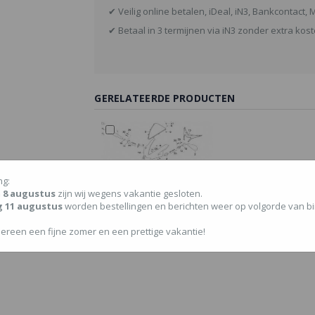
✔ Veilig online betalen, iDeal, iN3, Bankcontact,
✔ Betaal in 3 termijnen via iN3 zonder extra kost
GERELATEERDE PRODUCTEN
In
Winkelwagen
ng:
/m 8 augustus
zijn wij wegens vakantie gesloten.
g 11 augustus
worden bestellingen en berichten weer op volgorde van 
Spiegel links Aprilia RS4
ereen een fijne zomer en een prettige vakantie!
€ 39,50