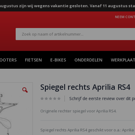
8 augustus zijn wij wegens vakantie gesloten. Vanaf 11 augustus sta
NEEM CONT
Zoek
COOTERS
FIETSEN
E-BIKES
ONDERDELEN
WERKPLAA
Spiegel rechts Aprilia RS4
Schrijf de eerste review over dit 
Originele rechter spiegel voor Aprilia RS4.
Spiegel rechts Aprilia RS4 geschikt voor o.a.: Aprili