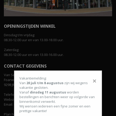
OPENINGSTIJDEN WINKEL
Dinsdag t/m vrijdag:
08.30-12.00 uur en van 13.00-18.00 uur.
Zaterdag:
08.30-12.00 uur en van 13.00-16.00 uur.
CONTACT GEGEVENS
Van Seggeren Tweewielers BV
Vakantiemelding:
×
Foarwei 66
Van
20 juli t/m 8 augustus
zijn wij wegens
9298 JM Kollumerzwaag
vakantie gesloten.
Vanaf
dinsdag 11 augustus
worden
Telefoon: 0511-441442
bestellingen en berichten weer op volgorde van
Website: https://www.vanseggeren.nl
binnenkomst verwerkt.
Email: info@vanseggeren.nl
Wij wensen iedereen een fijne zomer en een
prettige vakantie!
Plan hier direct uw onderhoudsbeurt!