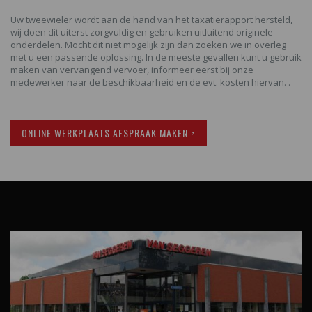
Uw tweewieler wordt aan de hand van het taxatierapport hersteld,
wij doen dit uiterst zorgvuldig en gebruiken uitluitend originele
onderdelen. Mocht dit niet mogelijk zijn dan zoeken we in overleg
met u een passende oplossing. In de meeste gevallen kunt u gebruik
maken van vervangend vervoer, informeer eerst bij onze
medewerker naar de beschikbaarheid en de evt. kosten hiervan. .
ONLINE WERKPLAATS AFSPRAAK MAKEN >