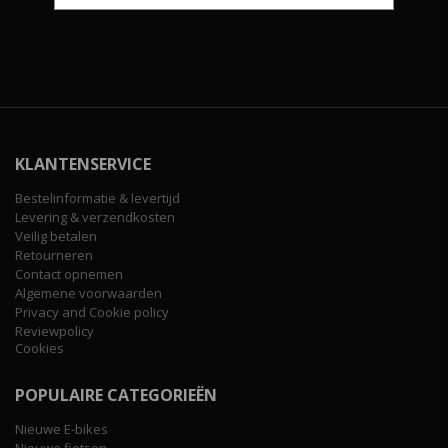
KLANTENSERVICE
Bestelinformatie & levertijd
Levering & verzendkosten
Veilig betalen
Retourneren
Contact opnemen
Algemene voorwaarden
Privacy and Cookie policy
Reviewpolicy
Cookies
POPULAIRE CATEGORIEËN
Nieuwe E-bikes