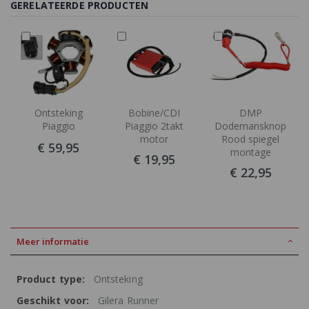
GERELATEERDE PRODUCTEN
In
In
In
Winkelwagen
Winkelwagen
Winkelwagen
Ontsteking
Bobine/CDI
DMP
Piaggio
Piaggio 2takt
Dodemansknop
motor
Rood spiegel
€ 59,95
montage
€ 19,95
€ 22,95
Meer informatie
Meer
Ontsteking
informatie
Gilera Runner