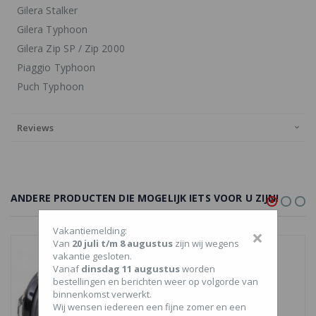
Gilera Stalker
Gilera Typhoon
Gilera Zip SP / Zip 2000
Piaggio Typhoon
Puch Typhoon
Reviews
ANDERE PRODUCTEN DIE MOGELIJK IETS VOOR U ZIJN!
Vakantiemelding:
×
Van
20 juli t/m 8 augustus
zijn wij wegens
vakantie gesloten.
Vanaf
dinsdag 11 augustus
worden
bestellingen en berichten weer op volgorde van
binnenkomst verwerkt.
Wij wensen iedereen een fijne zomer en een