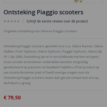
Ga
naar
Ontsteking Piaggio scooters
het
begin
Schrijf de eerste review over dit product
van
de
Originele ontsteking voor diverse Piaggio scooters.
afbeeldingen-
gallerij
Ontsteking Piaggio scooters geschikt voor o.a.: Gilera Runner, Gilera
Stalker, Puch Typhoon, Gilera Typhoon, Piaggio Typhoon, Gilera Zip
SP / Zip 2000, Ontsteking zijn er in verschillende merken en types,
onze scooter en brommer onderdelen worden zorgvuldig
geselecteerd op pasvorm en kwaliteit! Twijfelt u of het product op
uw scooter/brommer past of heeft overige vragen over de
Ontsteking Piaggio scooters neem dan gerust contact met ons op,
wij helpen u graag.
€ 79,50