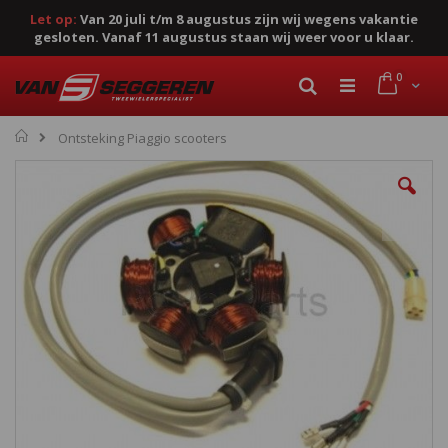
Let op:
Van 20 juli t/m 8 augustus zijn wij wegens vakantie
gesloten. Vanaf 11 augustus staan wij weer voor u klaar.
Ga
product
0
naar
Cart
Zoek
de
inhoud
Home
Ontsteking Piaggio scooters
Ga
naar
het
einde
van
de
afbeeldingen-
gallerij