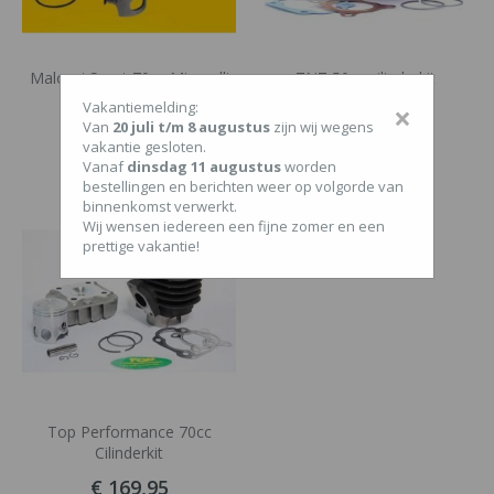
Malossi Sport 70cc Minarelli
TNT 50cc cilinderkit
Horizontaal A.C.
Vakantiemelding:
×
Van
20 juli t/m 8 augustus
zijn wij wegens
€ 179,95
€ 55,00
vakantie gesloten.
Vanaf
dinsdag 11 augustus
worden
bestellingen en berichten weer op volgorde van
binnenkomst verwerkt.
Wij wensen iedereen een fijne zomer en een
prettige vakantie!
Top Performance 70cc
Cilinderkit
€ 169,95