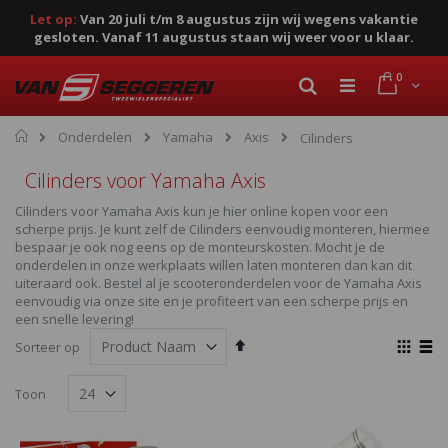
Let op:
Van 20 juli t/m 8 augustus zijn wij wegens vakantie
gesloten. Vanaf 11 augustus staan wij weer voor u klaar.
Ga
product
0
naar
Cart
Zoek
de
inhoud
Home
Onderdelen
Yamaha
Axis
Cilinders
Cilinders voor Yamaha Axis
Cilinders voor Yamaha Axis kun je hier online kopen voor een
scherpe prijs. Je kunt zelf de Cilinders eenvoudig monteren, hiermee
bespaar je ook nog eens op de monteurskosten. Mocht je de
onderdelen in onze werkplaats willen laten monteren dan kan dit
uiteraard ook. Bestel al je scooteronderdelen voor de Yamaha Axis
eenvoudig via onze site en je profiteert van een scherpe prijs en
een snelle levering!
Van
Ton
Sorteer op
hoog
als
Foto-
Lijst
naar
Toon
laag
tabel
sorteren