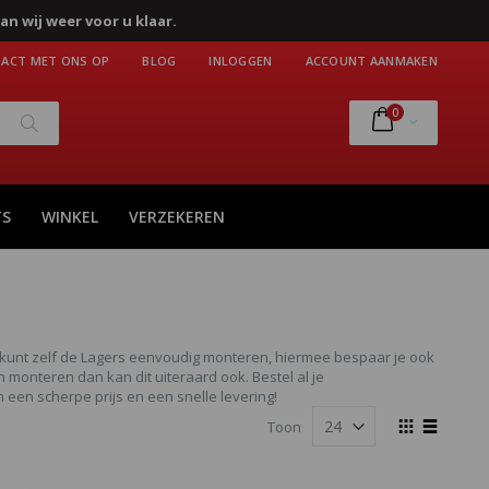
an wij weer voor u klaar.
ACT MET ONS OP
BLOG
INLOGGEN
ACCOUNT AANMAKEN
producten
0
Cart
Zoek
TS
WINKEL
VERZEKEREN
e kunt zelf de Lagers eenvoudig monteren, hiermee bespaar je ook
monteren dan kan dit uiteraard ook. Bestel al je
 een scherpe prijs en een snelle levering!
Tonen
Toon
als
Foto-
Lijst
tabel