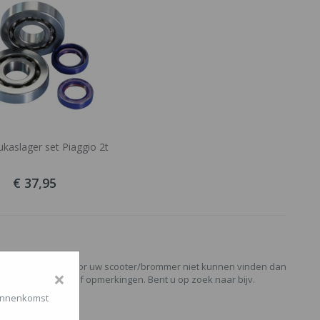
rukaslager set Piaggio 2t
€ 37,95
paald onderdeel voor uw scooter/brommer niet kunnen vinden dan
×
ns op bij vragen of opmerkingen. Bent u op zoek naar bijv.
binnenkomst