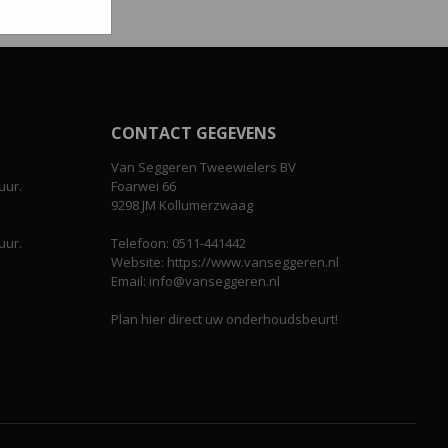
CONTACT GEGEVENS
Van Seggeren Tweewielers BV
uur.
Foarwei 66
9298 JM Kollumerzwaag
uur.
Telefoon: 0511-441442
Website: https://www.vanseggeren.nl
Email: info@vanseggeren.nl
Plan hier direct uw onderhoudsbeurt!