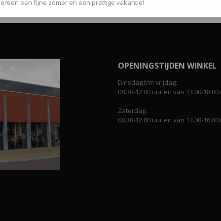
ereen een fijne zomer en een prettige vakantie!
OPENINGSTIJDEN WINKEL
Dinsdag t/m vrijdag:
08.30-12.00 uur en van 13.00-18.00 
Zaterdag:
08.30-12.00 uur en van 13.00-16.00 