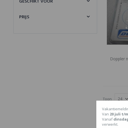
GESCHIKT VOOR
PRIJS
Doppler 
Toon
Onze website 
Vakantiemeldi
is de kans gro
Van
20 juli t
banden, boug
Vanaf
dinsda
Klik dan hier 
verwerkt.