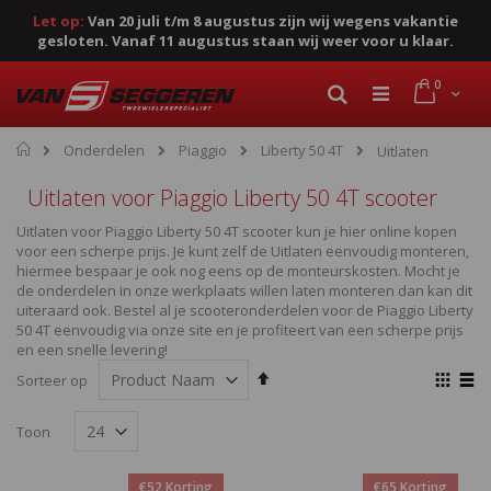
Let op:
Van 20 juli t/m 8 augustus zijn wij wegens vakantie
gesloten. Vanaf 11 augustus staan wij weer voor u klaar.
Ga
product
0
naar
Cart
Zoek
de
inhoud
Home
Onderdelen
Piaggio
Liberty 50 4T
Uitlaten
Uitlaten voor Piaggio Liberty 50 4T scooter
Uitlaten voor Piaggio Liberty 50 4T scooter kun je hier online kopen
voor een scherpe prijs. Je kunt zelf de Uitlaten eenvoudig monteren,
hiermee bespaar je ook nog eens op de monteurskosten. Mocht je
de onderdelen in onze werkplaats willen laten monteren dan kan dit
uiteraard ook. Bestel al je scooteronderdelen voor de Piaggio Liberty
50 4T eenvoudig via onze site en je profiteert van een scherpe prijs
en een snelle levering!
Van
Ton
Sorteer op
hoog
als
Foto-
Lijst
naar
Toon
laag
tabel
sorteren
€52 Korting
€65 Korting