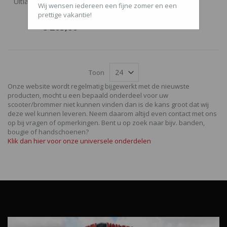
Uitlaat Piaggio 4t-2v 4scoot
Wij wensen iedereen een fijne zomer en een
voor o.a. ZIp/Fly/LX
prettige vakantie!
€ 205,00
Toon
Onze website wordt regelmatig bijgewerkt met de nieuwste
producten, mocht u een bepaald onderdeel voor uw
scooter/brommer niet kunnen vinden dan is de kans groot dat wij
deze wel kunnen leveren. Neem daarom altijd even contact met ons
op bij vragen of opmerkingen. Bent u op zoek naar bijv. banden,
bougie of handschoenen?
Klik dan hier voor onze universele onderdelen