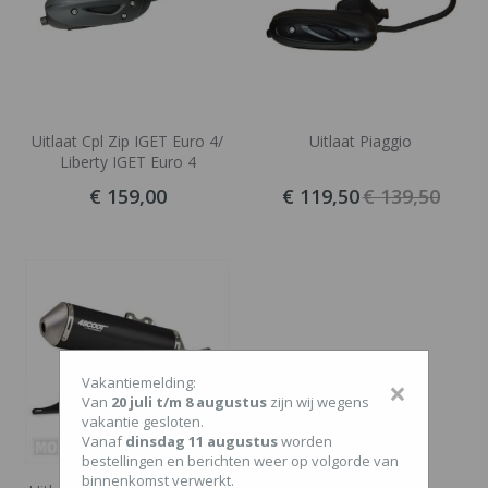
Uitlaat Cpl Zip IGET Euro 4/
Uitlaat Piaggio
Liberty IGET Euro 4
€ 159,00
€ 119,50
€ 139,50
Vakantiemelding:
×
Van
20 juli t/m 8 augustus
zijn wij wegens
vakantie gesloten.
Vanaf
dinsdag 11 augustus
worden
bestellingen en berichten weer op volgorde van
binnenkomst verwerkt.