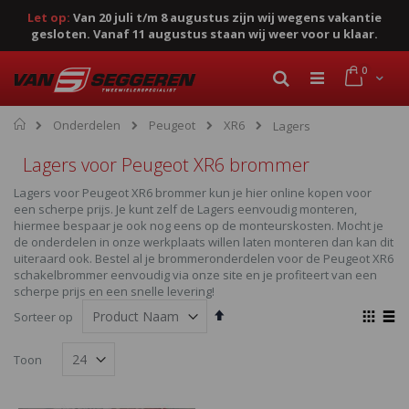
Let op:
Van 20 juli t/m 8 augustus zijn wij wegens vakantie
gesloten. Vanaf 11 augustus staan wij weer voor u klaar.
Ga
product
0
naar
Cart
Zoek
de
inhoud
Home
Onderdelen
Peugeot
XR6
Lagers
Lagers voor Peugeot XR6 brommer
Lagers voor Peugeot XR6 brommer kun je hier online kopen voor
een scherpe prijs. Je kunt zelf de Lagers eenvoudig monteren,
hiermee bespaar je ook nog eens op de monteurskosten. Mocht je
de onderdelen in onze werkplaats willen laten monteren dan kan dit
uiteraard ook. Bestel al je brommeronderdelen voor de Peugeot XR6
schakelbrommer eenvoudig via onze site en je profiteert van een
scherpe prijs en een snelle levering!
Van
Ton
Sorteer op
hoog
als
Foto-
Lijst
naar
Toon
laag
tabel
sorteren