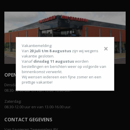
Vakantiemelding:
×
Van
20 juli t/m 8 augustus
zijn wij wegens
vakantie gesloten.
Vanaf
dinsdag 11 augustus
worden
bestellingen en berichten weer op volgorde van
binnenkomst verwerkt.
OPENINGSTIJDEN WINKEL
Wij wensen iedereen een fijne zomer en een
prettige vakantie!
Dinsdag t/m vrijdag:
08.30-12.00 uur en van 13.00-18.00 uur.
Zaterdag:
08.30-12.00 uur en van 13.00-16.00 uur.
CONTACT GEGEVENS
Van Seggeren Tweewielers BV