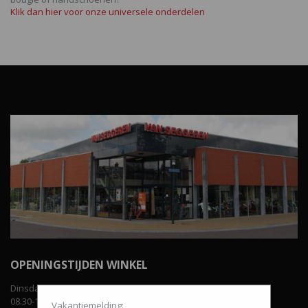
Klik dan hier voor onze universele onderdelen
OPENINGSTIJDEN WINKEL
Dinsdag t/m vrijdag:
08.30-12.00 uur en van 13.00-18.00 uur.
Vakantiemelding: