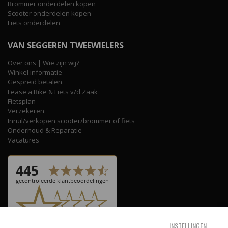
Brommer onderdelen kopen
Scooter onderdelen kopen
Fiets onderdelen
VAN SEGGEREN TWEEWIELERS
Over ons | Wie zijn wij?
Winkel informatie
Gespreid betalen
Lease a Bike & Fiets v/d Zaak
Fietsplan
Verzekeren
Inruil/verkopen scooter/brommer of fiets
Onderhoud & Reparatie
Vacatures
INSTELLINGEN