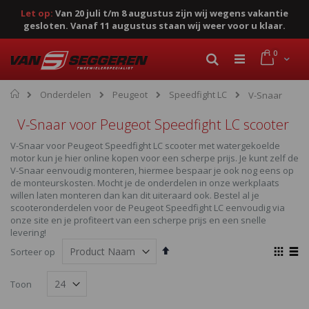
Let op:
Van 20 juli t/m 8 augustus zijn wij wegens vakantie
gesloten. Vanaf 11 augustus staan wij weer voor u klaar.
Ga
product
0
naar
Cart
Zoek
de
inhoud
Home
Onderdelen
Peugeot
Speedfight LC
V-Snaar
V-Snaar voor Peugeot Speedfight LC scooter
V-Snaar voor Peugeot Speedfight LC scooter met watergekoelde
motor kun je hier online kopen voor een scherpe prijs. Je kunt zelf de
V-Snaar eenvoudig monteren, hiermee bespaar je ook nog eens op
de monteurskosten. Mocht je de onderdelen in onze werkplaats
willen laten monteren dan kan dit uiteraard ook. Bestel al je
scooteronderdelen voor de Peugeot Speedfight LC eenvoudig via
onze site en je profiteert van een scherpe prijs en een snelle
levering!
Van
Ton
Sorteer op
hoog
als
Foto-
Lijst
naar
Toon
laag
tabel
sorteren