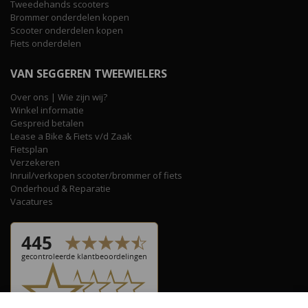
Tweedehands scooters
Brommer onderdelen kopen
Scooter onderdelen kopen
Fiets onderdelen
VAN SEGGEREN TWEEWIELERS
Over ons | Wie zijn wij?
Winkel informatie
Gespreid betalen
Lease a Bike & Fiets v/d Zaak
Fietsplan
Verzekeren
Inruil/verkopen scooter/brommer of fiets
Onderhoud & Reparatie
Vacatures