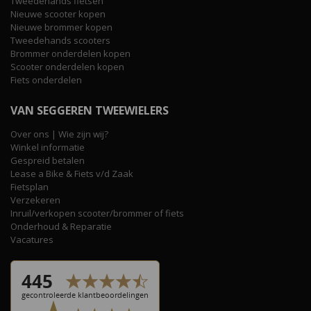
Tweedehands fietsen
Nieuwe scooter kopen
Nieuwe brommer kopen
Tweedehands scooters
Brommer onderdelen kopen
Scooter onderdelen kopen
Fiets onderdelen
VAN SEGGEREN TWEEWIELERS
Over ons | Wie zijn wij?
Winkel informatie
Gespreid betalen
Lease a Bike & Fiets v/d Zaak
Fietsplan
Verzekeren
Inruil/verkopen scooter/brommer of fiets
Onderhoud & Reparatie
Vacatures