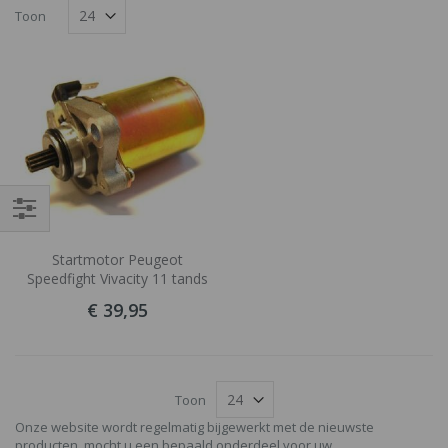
naar
Toon
laag
tabel
sorteren
Filteren
Startmotor Peugeot
Speedfight Vivacity 11 tands
€ 39,95
Toon
Onze website wordt regelmatig bijgewerkt met de nieuwste
producten, mocht u een bepaald onderdeel voor uw