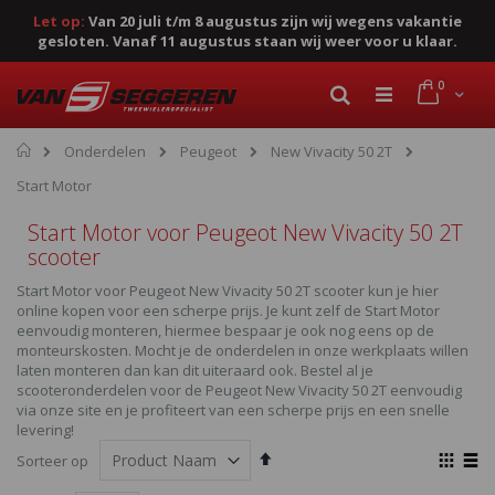
Let op:
Van 20 juli t/m 8 augustus zijn wij wegens vakantie
gesloten. Vanaf 11 augustus staan wij weer voor u klaar.
Ga
product
0
naar
Cart
Zoek
de
inhoud
Home
Onderdelen
Peugeot
New Vivacity 50 2T
Start Motor
Start Motor voor Peugeot New Vivacity 50 2T
scooter
Start Motor voor Peugeot New Vivacity 50 2T scooter kun je hier
online kopen voor een scherpe prijs. Je kunt zelf de Start Motor
eenvoudig monteren, hiermee bespaar je ook nog eens op de
monteurskosten. Mocht je de onderdelen in onze werkplaats willen
laten monteren dan kan dit uiteraard ook. Bestel al je
scooteronderdelen voor de Peugeot New Vivacity 50 2T eenvoudig
via onze site en je profiteert van een scherpe prijs en een snelle
levering!
Van
Ton
Sorteer op
hoog
als
Foto-
Lijst