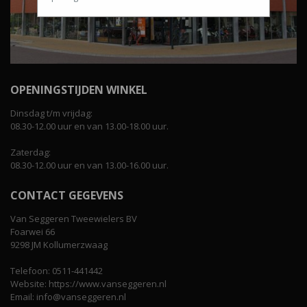
OPENINGSTIJDEN WINKEL
Dinsdag t/m vrijdag:
08.30-12.00 uur en van 13.00-18.00 uur.
Zaterdag:
08.30-12.00 uur en van 13.00-16.00 uur.
CONTACT GEGEVENS
Van Seggeren Tweewielers BV
Foarwei 66
9298 JM Kollumerzwaag
Telefoon: 0511-441442
Website: https://www.vanseggeren.nl
Email: info@vanseggeren.nl