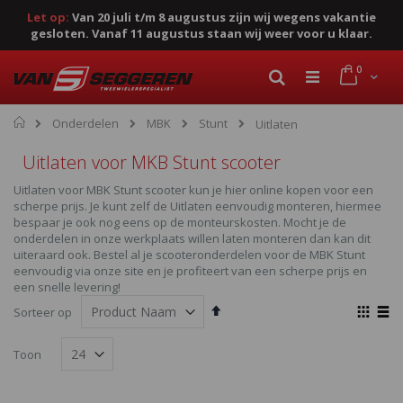
Let op:
Van 20 juli t/m 8 augustus zijn wij wegens vakantie
gesloten. Vanaf 11 augustus staan wij weer voor u klaar.
Ga
product
0
naar
Cart
Zoek
de
inhoud
Home
Onderdelen
MBK
Stunt
Uitlaten
Uitlaten voor MKB Stunt scooter
Uitlaten voor MBK Stunt scooter kun je hier online kopen voor een
scherpe prijs. Je kunt zelf de Uitlaten eenvoudig monteren, hiermee
bespaar je ook nog eens op de monteurskosten. Mocht je de
onderdelen in onze werkplaats willen laten monteren dan kan dit
uiteraard ook. Bestel al je scooteronderdelen voor de MBK Stunt
eenvoudig via onze site en je profiteert van een scherpe prijs en
een snelle levering!
Van
Ton
Sorteer op
hoog
als
Foto-
Lijst
naar
Toon
laag
tabel
sorteren