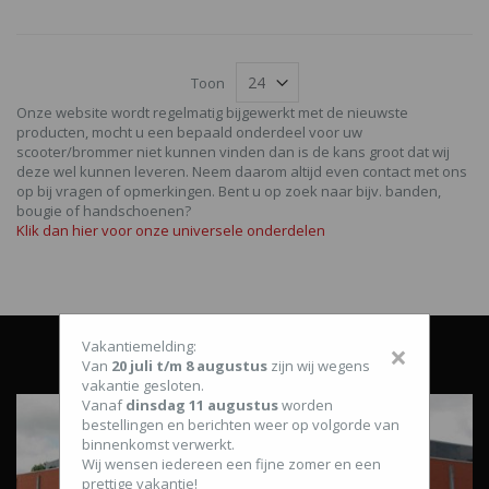
Toon
Onze website wordt regelmatig bijgewerkt met de nieuwste
producten, mocht u een bepaald onderdeel voor uw
scooter/brommer niet kunnen vinden dan is de kans groot dat wij
deze wel kunnen leveren. Neem daarom altijd even contact met ons
op bij vragen of opmerkingen. Bent u op zoek naar bijv. banden,
bougie of handschoenen?
Klik dan hier voor onze universele onderdelen
Vakantiemelding:
×
Van
20 juli t/m 8 augustus
zijn wij wegens
vakantie gesloten.
Vanaf
dinsdag 11 augustus
worden
bestellingen en berichten weer op volgorde van
binnenkomst verwerkt.
Wij wensen iedereen een fijne zomer en een
prettige vakantie!