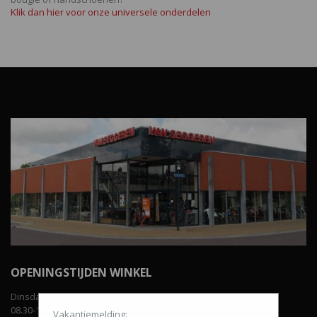
Klik dan hier voor onze universele onderdelen
OPENINGSTIJDEN WINKEL
Dinsdag t/m vrijdag:
08.30-12.00 uur en van 13.00-18.00 uur.
Vakantiemelding: