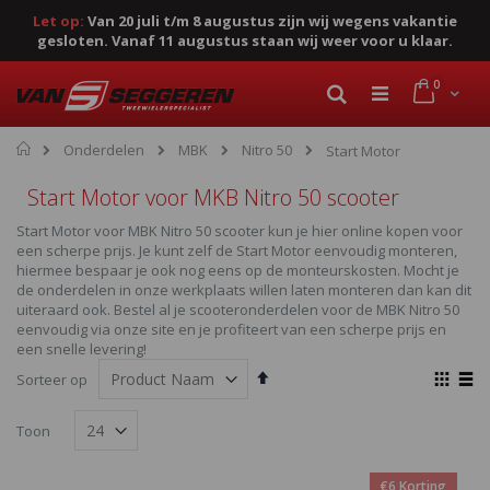
Let op:
Van 20 juli t/m 8 augustus zijn wij wegens vakantie
gesloten. Vanaf 11 augustus staan wij weer voor u klaar.
Ga
product
0
naar
Cart
Zoek
de
inhoud
Home
Onderdelen
MBK
Nitro 50
Start Motor
Start Motor voor MKB Nitro 50 scooter
Start Motor voor MBK Nitro 50 scooter kun je hier online kopen voor
een scherpe prijs. Je kunt zelf de Start Motor eenvoudig monteren,
hiermee bespaar je ook nog eens op de monteurskosten. Mocht je
de onderdelen in onze werkplaats willen laten monteren dan kan dit
uiteraard ook. Bestel al je scooteronderdelen voor de MBK Nitro 50
eenvoudig via onze site en je profiteert van een scherpe prijs en
een snelle levering!
Van
Ton
Sorteer op
hoog
als
Foto-
Lijst
naar
Toon
laag
tabel
sorteren
€6 Korting