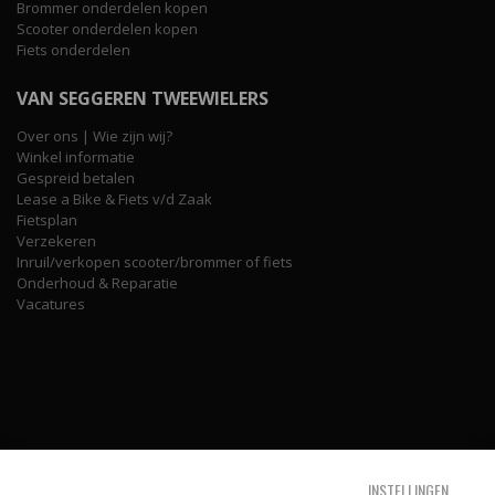
Brommer onderdelen kopen
Scooter onderdelen kopen
Fiets onderdelen
VAN SEGGEREN TWEEWIELERS
Over ons | Wie zijn wij?
Winkel informatie
Gespreid betalen
Lease a Bike & Fiets v/d Zaak
Fietsplan
Verzekeren
Inruil/verkopen scooter/brommer of fiets
Onderhoud & Reparatie
Vacatures
INSTELLINGEN