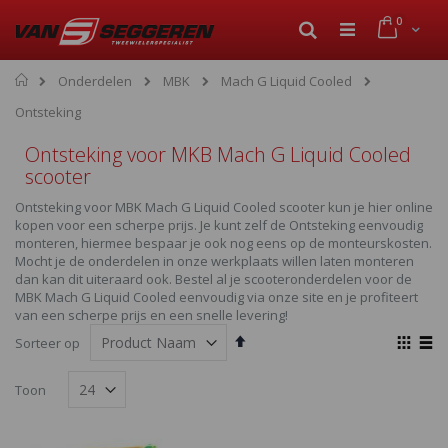
Ga
product
0
naar
Cart
Zoek
de
inhoud
Home
Onderdelen
MBK
Mach G Liquid Cooled
Ontsteking
Ontsteking voor MKB Mach G Liquid Cooled
scooter
Ontsteking voor MBK Mach G Liquid Cooled scooter kun je hier online
kopen voor een scherpe prijs. Je kunt zelf de Ontsteking eenvoudig
monteren, hiermee bespaar je ook nog eens op de monteurskosten.
Mocht je de onderdelen in onze werkplaats willen laten monteren
dan kan dit uiteraard ook. Bestel al je scooteronderdelen voor de
MBK Mach G Liquid Cooled eenvoudig via onze site en je profiteert
van een scherpe prijs en een snelle levering!
Van
Ton
Sorteer op
hoog
als
Foto-
Lijst
naar
Toon
laag
tabel
sorteren