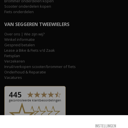
Brommer onderdelen kopen
Scooter onderdelen kopen
Fiets onderdelen
VAN SEGGEREN TWEEWIELERS
Over ons | Wie zijn wij?
Winkel informatie
Gespreid betalen
Lease a Bike & Fiets v/d Zaak
Fietsplan
Verzekeren
Inruil/verkopen scooter/brommer of fiets
Onderhoud & Reparatie
Vacatures
INSTELLINGEN