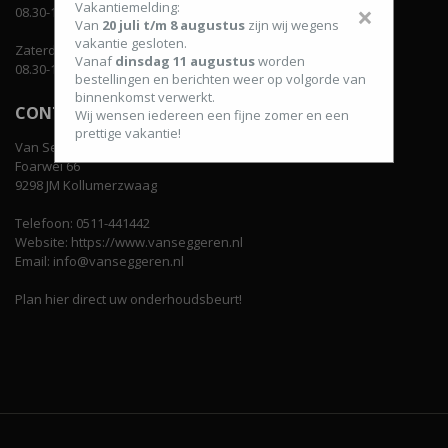
Vakantiemelding:
×
08.30-12.00 uur en van 13.00-18.00 uur.
Van
20 juli t/m 8 augustus
zijn wij wegens
vakantie gesloten.
Zaterdag:
Vanaf
dinsdag 11 augustus
worden
08.30-12.00 uur en van 13.00-16.00 uur.
bestellingen en berichten weer op volgorde van
binnenkomst verwerkt.
CONTACT GEGEVENS
Wij wensen iedereen een fijne zomer en een
prettige vakantie!
Van Seggeren Tweewielers BV
Foarwei 66
9298 JM Kollumerzwaag
Telefoon: 0511-441442
Website: https://www.vanseggeren.nl
Email: info@vanseggeren.nl
Plan hier direct uw onderhoudsbeurt!