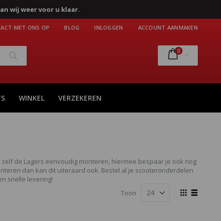
an wij weer voor u klaar.
ACT MET ONS OP
BLOG
INLOGGEN
ACCOUNT AANMAKEN
producten
0
Cart
Zoek
TS
WINKEL
VERZEKEREN
unt zelf de Lagers eenvoudig monteren, hiermee bespaar je ook nog
teren dan kan dit uiteraard ook. Bestel al je scooteronderdelen
n snelle levering!
Tonen
Toon
als
Foto-
Lijst
tabel