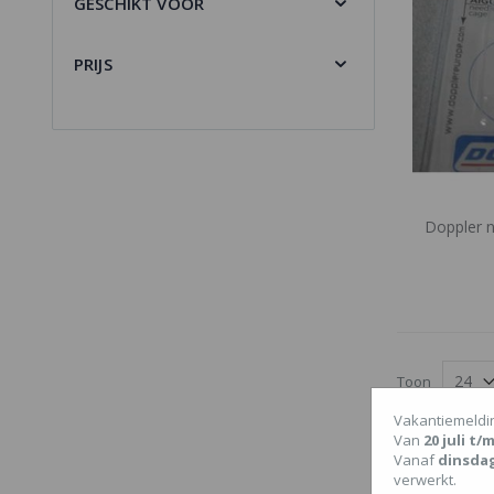
GESCHIKT VOOR
PRIJS
Doppler 
Toon
Onze website 
Vakantiemeldi
is de kans gro
Van
20 juli t
banden, boug
Vanaf
dinsda
Klik dan hier 
verwerkt.