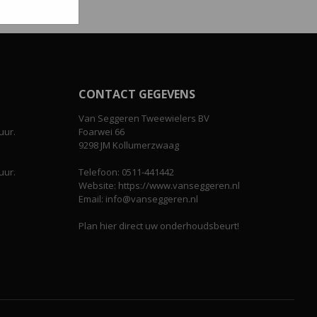
CONTACT GEGEVENS
Van Seggeren Tweewielers BV
uur.
Foarwei 66
9298 JM Kollumerzwaag
uur.
Telefoon: 0511-441442
Website: https://www.vanseggeren.nl
Email: info@vanseggeren.nl
Plan hier direct uw onderhoudsbeurt!