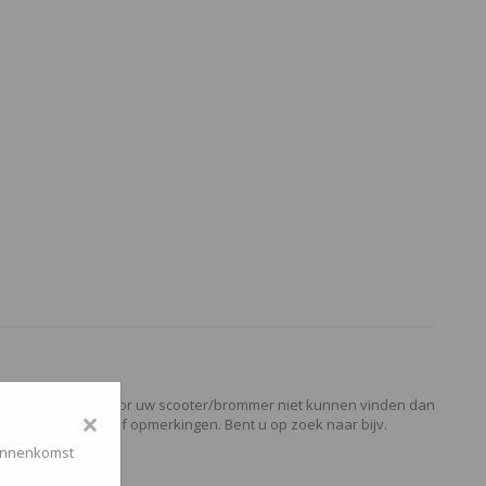
paald onderdeel voor uw scooter/brommer niet kunnen vinden dan
×
ns op bij vragen of opmerkingen. Bent u op zoek naar bijv.
binnenkomst