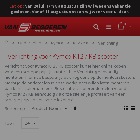
Let op:
Van 20 juli t/m 8 augustus zijn wij wegens vakantie
gesloten. Vanaf 11 augustus staan wij weer voor u klaar.
Ga
product
0
naar
Cart
Zoek
de
inhoud
Home
Onderdelen
Kymco
K12 / KB
Verlichting
Verlichting voor Kymco K12 / KB scooter
Verlichting voor Kymco K12 / KB scooter kun je hier online kopen
voor een scherpe prijs. Je kunt zelf de Verlichting eenvoudig
monteren, hiermee bespaar je ook nog eens op de monteurskosten.
Mocht je de onderdelen in onze werkplaats willen laten monteren
dan kan dit uiteraard ook. Bestel al je scooteronderdelen voor de
Kymco K12 / KB eenvoudig via onze site en je profiteert van een
scherpe prijs en een snelle levering!
Van
Ton
Sorteer op
hoog
als
Foto-
Lijst
naar
Toon
laag
tabel
sorteren