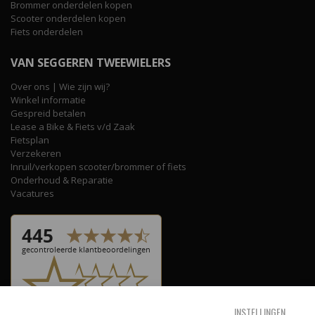
Brommer onderdelen kopen
Scooter onderdelen kopen
Fiets onderdelen
VAN SEGGEREN TWEEWIELERS
Over ons | Wie zijn wij?
Winkel informatie
Gespreid betalen
Lease a Bike & Fiets v/d Zaak
Fietsplan
Verzekeren
Inruil/verkopen scooter/brommer of fiets
Onderhoud & Reparatie
Vacatures
INSTELLINGEN