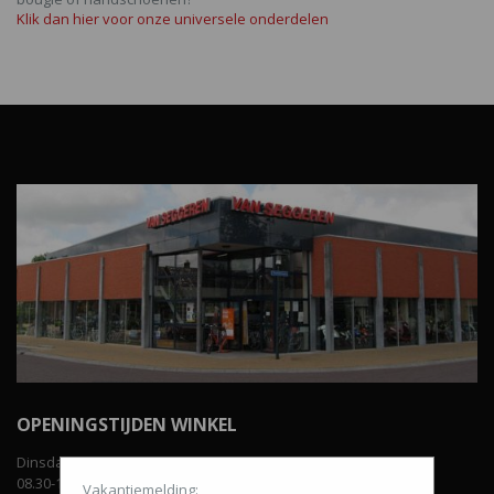
Klik dan hier voor onze universele onderdelen
OPENINGSTIJDEN WINKEL
Dinsdag t/m vrijdag:
08.30-12.00 uur en van 13.00-18.00 uur.
Vakantiemelding: