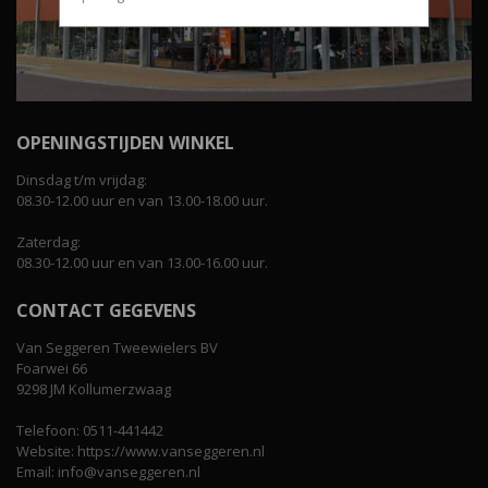
OPENINGSTIJDEN WINKEL
Dinsdag t/m vrijdag:
08.30-12.00 uur en van 13.00-18.00 uur.
Zaterdag:
08.30-12.00 uur en van 13.00-16.00 uur.
CONTACT GEGEVENS
Van Seggeren Tweewielers BV
Foarwei 66
9298 JM Kollumerzwaag
Telefoon: 0511-441442
Website: https://www.vanseggeren.nl
Email: info@vanseggeren.nl