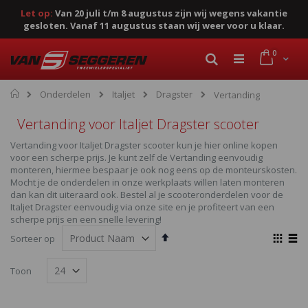
Let op:
Van 20 juli t/m 8 augustus zijn wij wegens vakantie
gesloten. Vanaf 11 augustus staan wij weer voor u klaar.
Ga
product
0
naar
Cart
Zoek
de
inhoud
Home
Onderdelen
Italjet
Dragster
Vertanding
Vertanding voor Italjet Dragster scooter
Vertanding voor Italjet Dragster scooter kun je hier online kopen
voor een scherpe prijs. Je kunt zelf de Vertanding eenvoudig
monteren, hiermee bespaar je ook nog eens op de monteurskosten.
Mocht je de onderdelen in onze werkplaats willen laten monteren
dan kan dit uiteraard ook. Bestel al je scooteronderdelen voor de
Italjet Dragster eenvoudig via onze site en je profiteert van een
scherpe prijs en een snelle levering!
Van
Ton
Sorteer op
hoog
als
Foto-
Lijst
naar
Toon
laag
tabel
sorteren