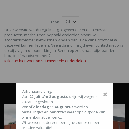
Toon
Onze website wordt regelmatig bijgewerkt met de nieuwste
producten, mocht u een bepaald onderdeel voor uw
scooter/brommer niet kunnen vinden dan is de kans groot dat wij
deze wel kunnen leveren. Neem daarom altijd even contact met ons
op bij vragen of opmerkingen. Bent u op zoek naar bijv. banden,
bougie of handschoenen?
Klik dan hier voor onze universele onderdelen
Vakantiemelding:
×
Van
20 juli t/m 8 augustus
zijn wij wegens
vakantie gesloten.
Vanaf
dinsdag 11 augustus
worden
bestellingen en berichten weer op volgorde van
binnenkomst verwerkt.
Wij wensen iedereen een fijne zomer en een
prettige vakantie!