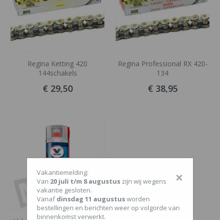
Regina Ketting 420
Regina Professional RX 420-
144schakels
134
€ 29,50
€ 38,95
Vakantiemelding:
×
Van
20 juli t/m 8 augustus
zijn wij wegens
vakantie gesloten.
Vanaf
dinsdag 11 augustus
worden
bestellingen en berichten weer op volgorde van
binnenkomst verwerkt.