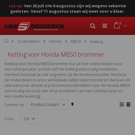
Let op:
Van 20 juli t/m 8 augustus zijn wij wegens vakantie
gesloten. Vanaf 11 augustus staan wij weer voor u klaar.
Ga
product
0
naar
Cart
Zoek
de
inhoud
Home
Onderdelen
Honda
MB50
Ketting
Ketting voor Honda MB50 brommer
Ketting voor Honda MB50 brommer kun je hier online kopen voor
een scherpe prijs. Je kunt zelf de Ketting eenvoudig monteren,
hiermee bespaar je ook nog eens op de monteurskosten. Mocht je
de onderdelen in onze werkplaats willen laten monteren dan kan dit
uiteraard ook. Bestel al je brommeronderdelen voor de Honda MB50
eenvoudig via onze site en je profiteert van een scherpe prijs en
een snelle levering!
Van
Ton
Sorteer op
hoog
als
Foto-
Lijst
naar
Toon
laag
tabel
sorteren