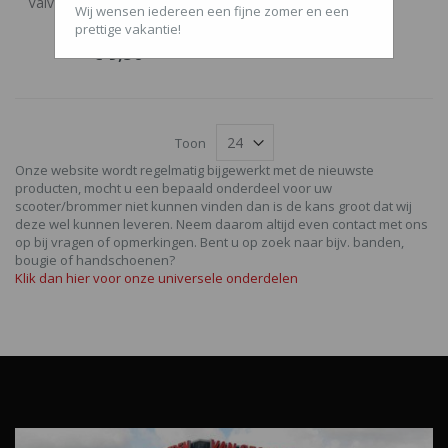
Valvoline kettingspray PTFE
Wij wensen iedereen een fijne zomer en een
500ml
prettige vakantie!
€ 9,50
Toon
Onze website wordt regelmatig bijgewerkt met de nieuwste
producten, mocht u een bepaald onderdeel voor uw
scooter/brommer niet kunnen vinden dan is de kans groot dat wij
deze wel kunnen leveren. Neem daarom altijd even contact met ons
op bij vragen of opmerkingen. Bent u op zoek naar bijv. banden,
bougie of handschoenen?
Klik dan hier voor onze universele onderdelen