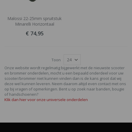
Malossi 22-25mm spruitstuk
Minarelli Horizontaal
€ 74,95
Toon
Onze website wordt regelmatig bijgewerkt met de nieuwste scooter
en brommer onderdelen, mocht u een bepaald onderdeel voor uw
scooter/brommer niet kunnen vinden dan is de kans groot dat wij
deze wel kunnen leveren. Neem daarom altijd even contact met ons
op bij vragen of opmerkingen. Bent u op zoek naar banden, bougie
of handschoenen?
Klik dan hier voor onze universele onderdelen