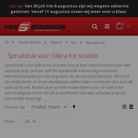
Let op:
Van 20 juli t/m 8 augustus zijn wij wegens vakantie
gesloten. Vanaf 11 augustus staan wij weer voor u klaar.
Ga
product
0
naar
Cart
Zoek
de
inhoud
Home
Onderdelen
Gilera
Ice
Spruitstuk
Spruitstuk voor Gilera Ice scooter
Spruitstuk voor Gilera Ice scooter kun je hier online kopen voor een
scherpe prijs. Je kunt zelf de Spruitstuk eenvoudig monteren,
hiermee bespaar je ook nog eens op de monteurskosten. Mocht je
de onderdelen in onze werkplaats willen laten monteren dan kan dit
uiteraard ook. Bestel al je scooteronderdelen voor de Gilera Ice
eenvoudig via onze site en je profiteert van een scherpe prijs en
een snelle levering!
Van
Ton
Sorteer op
hoog
als
Foto-
Lijst
naar
Toon
laag
tabel
sorteren