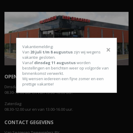
Vakantiemelding:
×
Van
20 juli t/m 8 augustus
zijn wij wegens
vakantie gesloten.
Vanaf
dinsdag 11 augustus
worden
bestellingen en berichten weer op volgorde van
binnenkomst verwerkt.
OPENINGSTIJDEN WINKEL
Wij wensen iedereen een fijne zomer en een
prettige vakantie!
Dinsdag t/m vrijdag:
08.30-12.00 uur en van 13.00-18.00 uur.
Zaterdag:
08.30-12.00 uur en van 13.00-16.00 uur.
CONTACT GEGEVENS
Van Seggeren Tweewielers BV