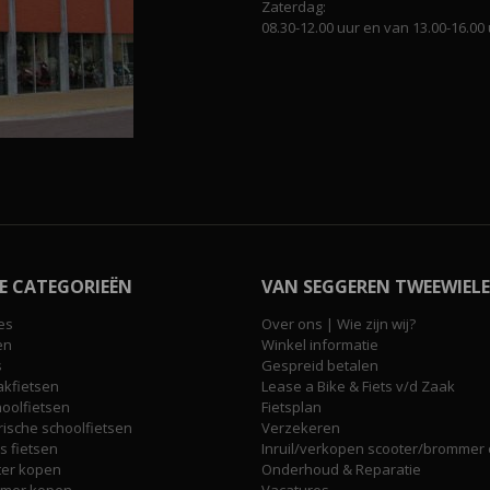
Zaterdag:
08.30-12.00 uur en van 13.00-16.00 
E CATEGORIEËN
VAN SEGGEREN TWEEWIELE
es
Over ons | Wie zijn wij?
en
Winkel informatie
s
Gespreid betalen
akfietsen
Lease a Bike & Fiets v/d Zaak
hoolfietsen
Fietsplan
rische schoolfietsen
Verzekeren
 fietsen
Inruil/verkopen scooter/brommer o
ter kopen
Onderhoud & Reparatie