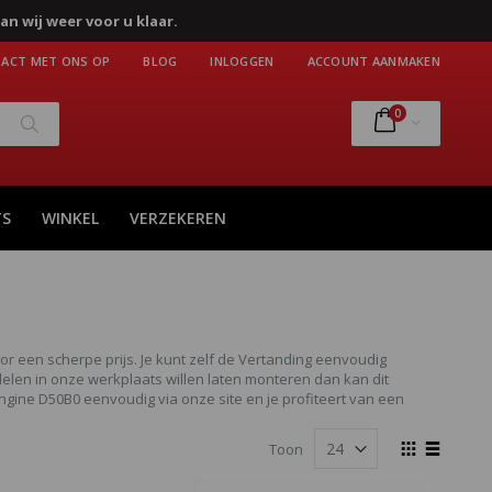
an wij weer voor u klaar.
ACT MET ONS OP
BLOG
INLOGGEN
ACCOUNT AANMAKEN
producten
0
Cart
Zoek
TS
WINKEL
VERZEKEREN
r een scherpe prijs. Je kunt zelf de Vertanding eenvoudig
len in onze werkplaats willen laten monteren dan kan dit
gine D50B0 eenvoudig via onze site en je profiteert van een
Tonen
Toon
als
Foto-
Lijst