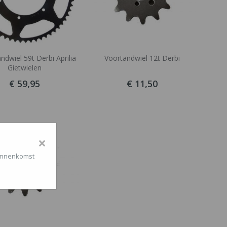
ndwiel 59t Derbi Aprilia
Voortandwiel 12t Derbi
Gietwielen
€ 59,95
€ 11,50
×
binnenkomst