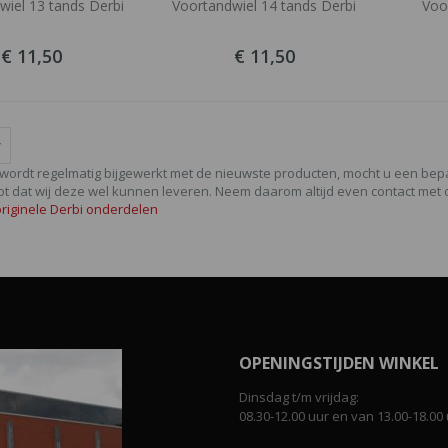
wiel 13 tands Derbi
Voortandwiel 14 tands Derbi
Voo
€ 11,50
€ 11,50
wordt regelmatig bijgewerkt met de nieuwste producten, mocht u een be
ot dat wij deze wel kunnen leveren. Neem daarom altijd even contact met 
 originele Derbi onderdelen
OPENINGSTIJDEN WINKEL
Dinsdag t/m vrijdag:
08.30-12.00 uur en van 13.00-18.00 