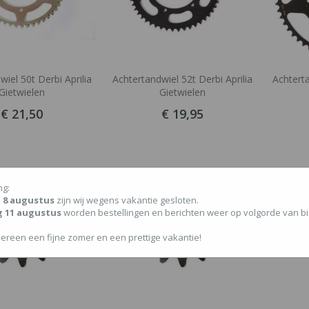
iel 50t Derbi Aprilia
Achtertandwiel 52t Derbi Aprilia
Achterta
Gietwielen
Gietwielen
€ 21,50
€ 19,95
ng:
/m 8 augustus
zijn wij wegens vakantie gesloten.
g 11 augustus
worden bestellingen en berichten weer op volgorde van 
ereen een fijne zomer en een prettige vakantie!