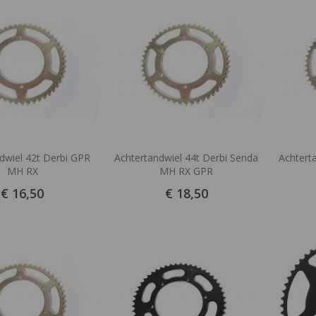
laag
sorteren
dwiel 42t Derbi GPR
Achtertandwiel 44t Derbi Senda
Achterta
MH RX
MH RX GPR
€ 16,50
€ 18,50