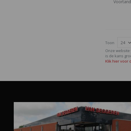
Voortand
Toon
Onze website 
is de kans gro
Klik hier voor