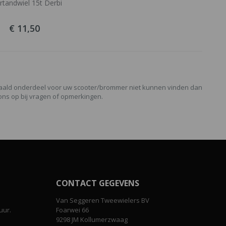
rtandwiel 15t Derbi
€ 11,50
paald onderdeel voor uw scooter/brommer niet kunnen vinden dan
ons op bij vragen of opmerkingen.
CONTACT GEGEVENS
Van Seggeren Tweewielers BV
uur.
Foarwei 66
9298 JM Kollumerzwaag