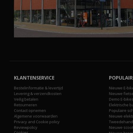
KLANTENSERVICE
POPULAIR
Bestelinformatie & levertijd
Nieuwe E-bik
Levering & verzendkosten
Nieuwe fiets
Veilig betalen
Demo E-bike
Retourneren
Elektrische b
Contact opnemen
Populaire sc
Algemene voorwaarden
Nieuwe elekt
Privacy and Cookie policy
Tweedehands
Reviewpolicy
Nieuwe scoo
Cookies