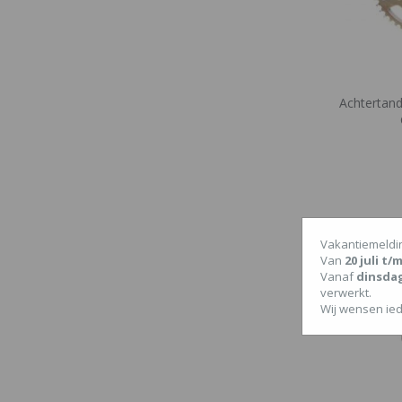
Achtertandw
Vakantiemeldi
Van
20 juli t
Vanaf
dinsda
verwerkt.
Wij wensen ied