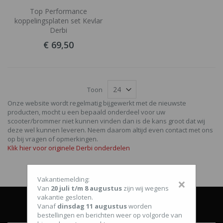
Top Performance
koppelingsplaten set Kevlar
Derbi
€ 69,50
Toon
Onze website wordt regelmatig bijgewerkt met de nieuwste
producten, mocht u een bepaald onderdeel voor uw
scooter/brommer niet kunnen vinden dan is de kans groot dat wij
deze wel kunnen leveren. Neem daarom altijd even contact met ons
op bij vragen of opmerkingen.
Klik hier voor originele Derbi onderdelen
Vakantiemelding:
×
Van
20 juli t/m 8 augustus
zijn wij wegens
vakantie gesloten.
Vanaf
dinsdag 11 augustus
worden
bestellingen en berichten weer op volgorde van