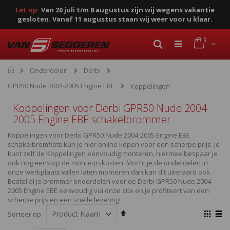
Let op:
Van 20 juli t/m 8 augustus zijn wij wegens vakantie
gesloten. Vanaf 11 augustus staan wij weer voor u klaar.
Ga
product
0
naar
Cart
Zoek
de
inhoud
Home
Onderdelen
Derbi
GPR50 Nude 2004-2005 Engine EBE
Koppelingen
Koppelingen voor Derbi GPR50 Nude 2004-
2005 Engine EBE schakelbrommer
Koppelingen voor Derbi GPR50 Nude 2004-2005 Engine EBE
schakelbromfiets kun je hier online kopen voor een scherpe prijs. Je
kunt zelf de Koppelingen eenvoudig monteren, hiermee bespaar je
ook nog eens op de monteurskosten. Mocht je de onderdelen in
onze werkplaats willen laten monteren dan kan dit uiteraard ook.
Bestel al je brommer onderdelen voor de Derbi GPR50 Nude 2004-
2005 Engine EBE eenvoudig via onze site en je profiteert van een
scherpe prijs en een snelle levering!
Van
Ton
Sorteer op
hoog
als
Foto-
Lijst