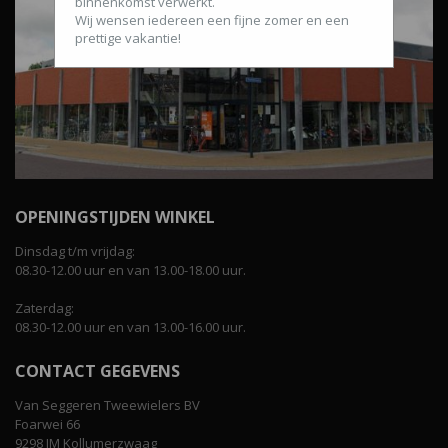
binnenkomst verwerkt.
Wij wensen iedereen een fijne zomer en een
prettige vakantie!
OPENINGSTIJDEN WINKEL
Dinsdag t/m vrijdag:
08.30-12.00 uur en van 13.00-18.00 uur.
Zaterdag:
08.30-12.00 uur en van 13.00-16.00 uur.
CONTACT GEGEVENS
Van Seggeren Tweewielers BV
Foarwei 66
9298 JM Kollumerzwaag