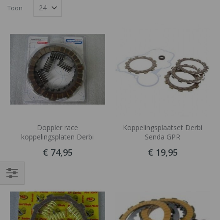
naar
Toon
laag
tabel
sorteren
Doppler race
Koppelingsplaatset Derbi
koppelingsplaten Derbi
Senda GPR
€ 74,95
€ 19,95
Filteren