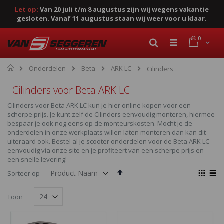
Let op:
Van 20 juli t/m 8 augustus zijn wij wegens vakantie
gesloten. Vanaf 11 augustus staan wij weer voor u klaar.
Ga
product
0
naar
Cart
Zoek
de
inhoud
Home
Onderdelen
Beta
ARK LC
Cilinders
Cilinders voor Beta ARK LC
Cilinders voor Beta ARK LC kun je hier online kopen voor een
scherpe prijs. Je kunt zelf de Cilinders eenvoudig monteren, hiermee
bespaar je ook nog eens op de monteurskosten. Mocht je de
onderdelen in onze werkplaats willen laten monteren dan kan dit
uiteraard ook. Bestel al je scooter onderdelen voor de Beta ARK LC
eenvoudig via onze site en je profiteert van een scherpe prijs en
een snelle levering!
Van
Ton
Sorteer op
hoog
als
Foto-
Lijst
naar
Toon
laag
tabel
sorteren