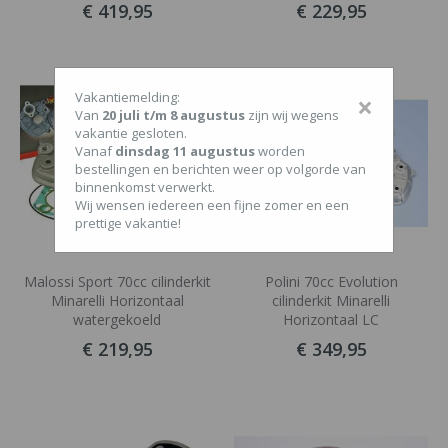
€ 419,95
€ 229,95
Vakantiemelding:
×
Van
20 juli t/m 8 augustus
zijn wij wegens
vakantie gesloten.
Vanaf
dinsdag 11 augustus
worden
bestellingen en berichten weer op volgorde van
binnenkomst verwerkt.
Wij wensen iedereen een fijne zomer en een
prettige vakantie!
Malossi Sport 70cc cilinderkit
Polini 70cc Evolution
Minarelli Horizontaal
cilinderkit Minarelli
watergekoeld
Horizontaal LC
€ 219,95
€ 349,95