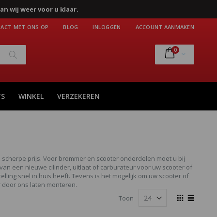
an wij weer voor u klaar.
ACT MET ONS OP
BLOG
INLOGGEN
ACCOUNT AANMAKEN
producten
0
Cart
Zoek
TS
WINKEL
VERZEKEREN
n scherpe prijs. Voor brommer en scooter onderdelen moet u bij
van een nieuwe cilinder, uitlaat of carburateur voor uw scooter of
ling snel in huis heeft. Tevens is het mogelijk om uw scooter of
 door ons laten monteren.
Tonen
Toon
als
Foto-
Lijst