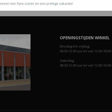
ereen een fijne zomer en een prettige vakantie!
OPENINGSTIJDEN WINKEL
Dinsdag t/m vrijdag:
08.30-12.00 uur en van 13.00-18.00 
Zaterdag:
08.30-12.00 uur en van 13.00-16.00 