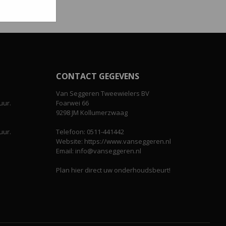
CONTACT GEGEVENS
Van Seggeren Tweewielers BV
uur.
Foarwei 66
9298 JM Kollumerzwaag
uur.
Telefoon: 0511-441442
Website: https://www.vanseggeren.nl
Email: info@vanseggeren.nl
Plan hier direct uw onderhoudsbeurt!