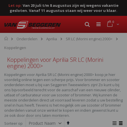
Let op:
Van 20 juli t/m 8 augustus zijn wij wegens vakantie
gesloten. Vanaf 11 augustus staan wij weer voor u klaar.
Ga
product
0
naar
Cart
Zoek
de
inhoud
Home
Onderdelen
Aprilia
SR LC (Morini engine) 2000>
Koppelingen
Koppelingen voor Aprilia SR LC (Morini
engine) 2000>
Koppelingen voor Aprilia SR LC (Morini engine) 2000> koop je hier
voordelig online tegen een scherpe prijs. Voor brommer en scooter
onderdelen moet u bij van Seggeren Tweewielers zijn! Zo kunt u bij
ons bijvoorbeeld terecht voor de aanschaf van een nieuwe cilinder,
uitlaat of carburateur voor uw scooter of brommer. Wij kunnen de
meeste onderdelen direct uit voorraad leveren zodat u uw bestelling
snel in huis heeft. Tevens is het mogelijk om uw scooter of brommer
onderdelen vanuit onze winkel te kopen en indien gewenst kunt u
ze ook door door ons laten monteren.
Van
Ton
Sorteer op