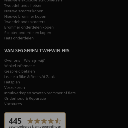
Tweedehands fietsen
Nieuwe scooter kopen
Nieuwe brommer kopen
Tweedehands scooters
Brommer onderdelen kopen
Scooter onderdelen kopen
Fiets onderdelen
VAN SEGGEREN TWEEWIELERS
Over ons | Wie zijn wij?
Winkel informatie
Gespreid betalen
Lease a Bike & Fiets v/d Zaak
Fietsplan
Verzekeren
Inruil/verkopen scooter/brommer of fiets
Onderhoud & Reparatie
Vacatures