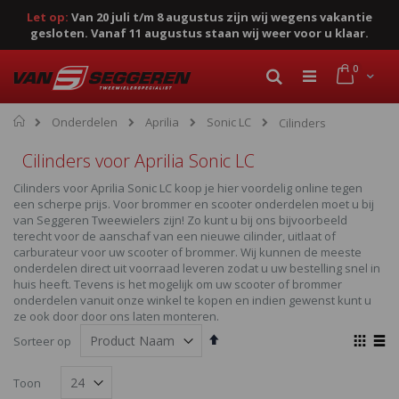
Let op:
Van 20 juli t/m 8 augustus zijn wij wegens vakantie
gesloten. Vanaf 11 augustus staan wij weer voor u klaar.
Ga
product
0
naar
Cart
Zoek
de
inhoud
Home
Onderdelen
Aprilia
Sonic LC
Cilinders
Cilinders voor Aprilia Sonic LC
Cilinders voor Aprilia Sonic LC koop je hier voordelig online tegen
een scherpe prijs. Voor brommer en scooter onderdelen moet u bij
van Seggeren Tweewielers zijn! Zo kunt u bij ons bijvoorbeeld
terecht voor de aanschaf van een nieuwe cilinder, uitlaat of
carburateur voor uw scooter of brommer. Wij kunnen de meeste
onderdelen direct uit voorraad leveren zodat u uw bestelling snel in
huis heeft. Tevens is het mogelijk om uw scooter of brommer
onderdelen vanuit onze winkel te kopen en indien gewenst kunt u
ze ook door door ons laten monteren.
Van
Ton
Sorteer op
hoog
als
Foto-
Lijst
naar
Toon
laag
tabel