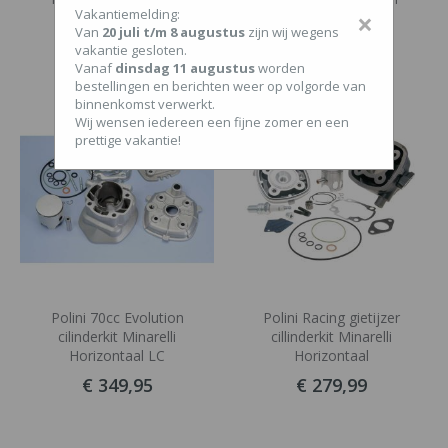
Vakantiemelding:
×
watergekoeld
watergekoeld
Van
20 juli t/m 8 augustus
zijn wij wegens
€ 229,95
€ 219,95
vakantie gesloten.
Vanaf
dinsdag 11 augustus
worden
bestellingen en berichten weer op volgorde van
binnenkomst verwerkt.
Wij wensen iedereen een fijne zomer en een
prettige vakantie!
Polini 70cc Evolution
Polini Racing gietijzer
cilinderkit Minarelli
cillinderkit Minarelli
Horizontaal LC
Horizontaal
€ 349,95
€ 279,99