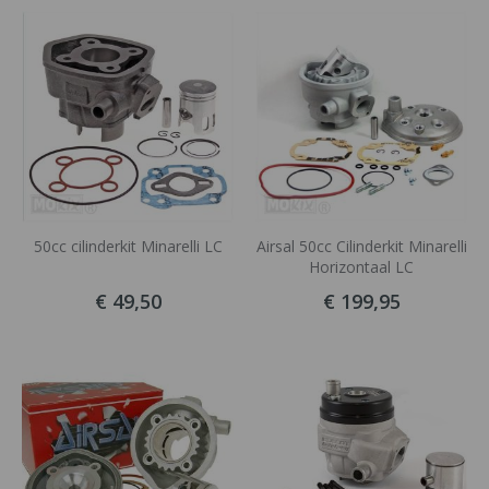
sorteren
50cc cilinderkit Minarelli LC
Airsal 50cc Cilinderkit Minarelli
Horizontaal LC
€ 49,50
€ 199,95