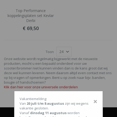
Top Performance
koppelingsplaten set Kevlar
Derbi
€ 69,50
Toon
Onze website wordt regelmatig bijgewerkt met de nieuwste
producten, mocht u een bepaald onderdeel voor uw
scooter/brommer niet kunnen vinden dan is de kans groot dat wij
deze wel kunnen leveren. Neem daarom altijd even contact met ons
op bij vragen of opmerkingen. Bent u op zoek naar bijv. banden,
bougie of handschoenen?
Klik dan hier voor onze universele onderdelen
Vakantiemelding:
×
Van
20 juli t/m 8 augustus
zijn wij wegens
vakantie gesloten.
Vanaf
dinsdag 11 augustus
worden