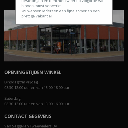
bestellingen en berichten weer op volgorde van
binnenkomst verwerkt.
Wij wensen iedereen een fijne zomer en een
prettige vakantie!
OPENINGSTIJDEN WINKEL
Dinsdag t/m vrijdag:
08.30-12.00 uur en van 13.00-18.00 uur.
Zaterdag:
08.30-12.00 uur en van 13.00-16.00 uur.
CONTACT GEGEVENS
Van Seggeren Tweewielers BV