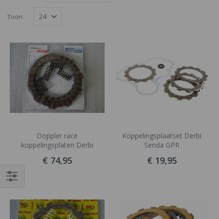
hoog
als
Foto-
Lijst
naar
Toon
laag
tabel
sorteren
Doppler race
Koppelingsplaatset Derbi
koppelingsplaten Derbi
Senda GPR
€ 74,95
€ 19,95
Filteren