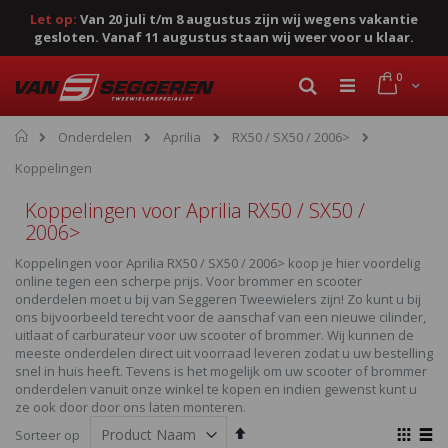
Let op:
Van 20 juli t/m 8 augustus zijn wij wegens vakantie
gesloten. Vanaf 11 augustus staan wij weer voor u klaar.
Ga
product
0
naar
Cart
Zoek
de
inhoud
Home
Onderdelen
Aprilia
RX50 / SX50 / 2006>
Koppelingen
Koppelingen voor Aprilia RX50 / SX50 /
2006>
Koppelingen voor Aprilia RX50 / SX50 / 2006> koop je hier voordelig
online tegen een scherpe prijs. Voor brommer en scooter
onderdelen moet u bij van Seggeren Tweewielers zijn! Zo kunt u bij
ons bijvoorbeeld terecht voor de aanschaf van een nieuwe cilinder,
uitlaat of carburateur voor uw scooter of brommer. Wij kunnen de
meeste onderdelen direct uit voorraad leveren zodat u uw bestelling
snel in huis heeft. Tevens is het mogelijk om uw scooter of brommer
onderdelen vanuit onze winkel te kopen en indien gewenst kunt u
ze ook door door ons laten monteren.
Van
Ton
Sorteer op