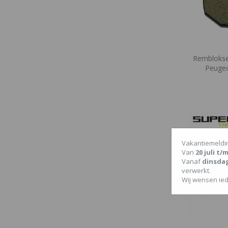
Rembloks
Peugeo
Vakantiemeldi
Van
20 juli t
Vanaf
dinsda
verwerkt.
Wij wensen ied