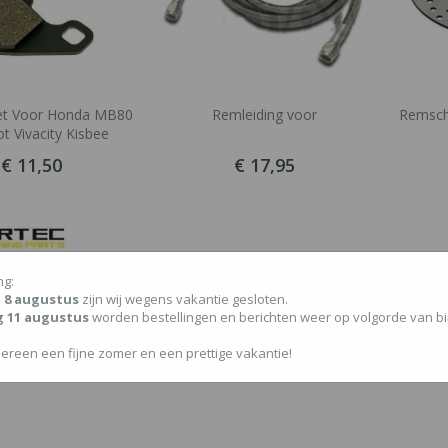
et Voor Honda MB80
Remleiding voor
Remschi
t Vivacity Kisbee
€ 11,50
€ 17,95
ng:
/m 8 augustus
zijn wij wegens vakantie gesloten.
g 11 augustus
worden bestellingen en berichten weer op volgorde van 
ereen een fijne zomer en een prettige vakantie!