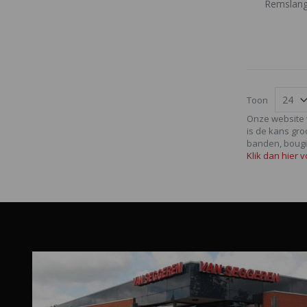
Remslang
Toon
Onze website 
is de kans gro
banden, boug
Klik dan hier 