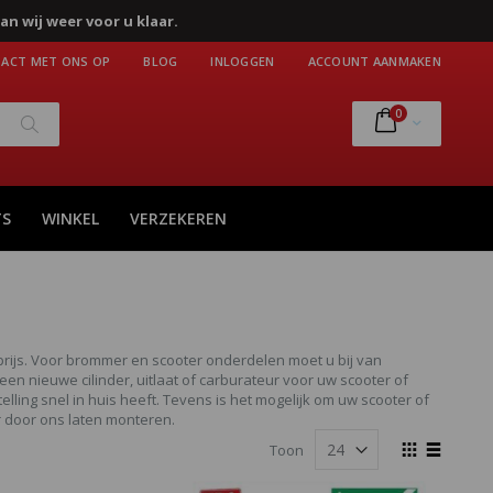
an wij weer voor u klaar.
ACT MET ONS OP
BLOG
INLOGGEN
ACCOUNT AANMAKEN
producten
0
Cart
Zoek
TS
WINKEL
VERZEKEREN
 prijs. Voor brommer en scooter onderdelen moet u bij van
en nieuwe cilinder, uitlaat of carburateur voor uw scooter of
ling snel in huis heeft. Tevens is het mogelijk om uw scooter of
 door ons laten monteren.
Tonen
Toon
als
Foto-
Lijst