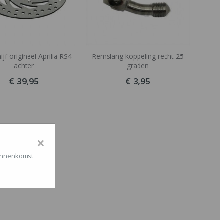
jf origineel Aprilia RS4
Remslang koppeling recht 25
achter
graden
€ 39,95
€ 3,95
×
binnenkomst