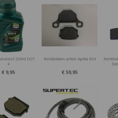
laag
sorteren
vloeistof 250ml DOT
Remblokken achter Aprilia RS4
Remblok
4
Der
€ 9,95
€ 59,95