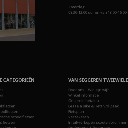
Zaterdag:
08.30-12.00 uur en van 13.00-16.00 
E CATEGORIEËN
VAN SEGGEREN TWEEWIELE
es
Over ons | Wie zijn wij?
en
Winkel informatie
s
Gespreid betalen
akfietsen
Lease a Bike & Fiets v/d Zaak
hoolfietsen
Fietsplan
rische schoolfietsen
Verzekeren
 fietsen
Inruil/verkopen scooter/brommer o
ter kopen
Onderhoud & Reparatie