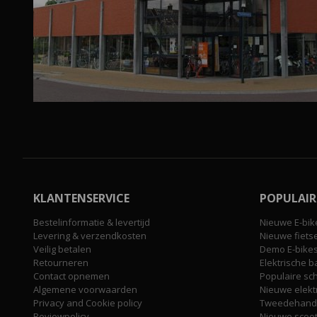
KLANTENSERVICE
POPULAIR
Bestelinformatie & levertijd
Nieuwe E-bik
Levering & verzendkosten
Nieuwe fiets
Veilig betalen
Demo E-bike
Retourneren
Elektrische b
Contact opnemen
Populaire sc
Algemene voorwaarden
Nieuwe elekt
Privacy and Cookie policy
Tweedehands
Reviewpolicy
Nieuwe scoo