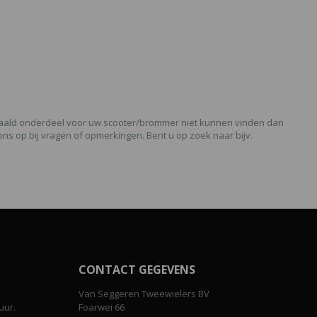
paald onderdeel voor uw scooter/brommer niet kunnen vinden dan
ns op bij vragen of opmerkingen. Bent u op zoek naar bijv.
CONTACT GEGEVENS
Van Seggeren Tweewielers BV
uur.
Foarwei 66