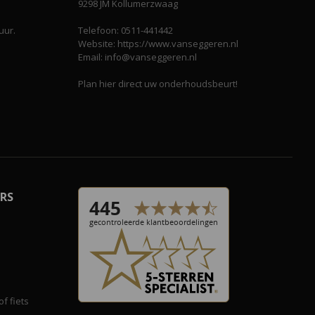
9298 JM Kollumerzwaag
uur.
Telefoon: 0511-441442
Website: https://www.vanseggeren.nl
Email: info@vanseggeren.nl
Plan hier direct uw onderhoudsbeurt!
RS
f fiets