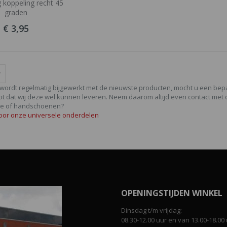
 koppeling recht 45
graden
€ 3,95
wordt regelmatig bijgewerkt met de nieuwste producten, mocht u een be
ot dat wij deze wel kunnen leveren. Neem daarom altijd even contact met o
ie of handschoenen?
voor onze universele onderdelen
OPENINGSTIJDEN WINKEL
Dinsdag t/m vrijdag:
08.30-12.00 uur en van 13.00-18.00 