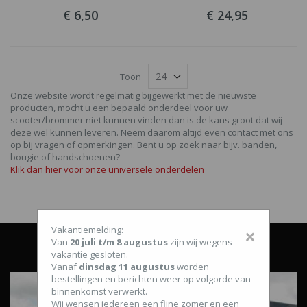
€ 6,50
€ 24,95
Toon
Onze website wordt regelmatig bijgewerkt met de nieuwste
producten, mocht u een bepaald onderdeel voor uw
scooter/brommer niet kunnen vinden dan is de kans groot dat wij
deze wel kunnen leveren. Neem daarom altijd even contact met ons
op bij vragen of opmerkingen. Bent u op zoek naar bijv. banden,
bougie of handschoenen?
Klik dan hier voor onze universele onderdelen
Vakantiemelding:
×
Van
20 juli t/m 8 augustus
zijn wij wegens
vakantie gesloten.
Vanaf
dinsdag 11 augustus
worden
bestellingen en berichten weer op volgorde van
binnenkomst verwerkt.
Wij wensen iedereen een fijne zomer en een