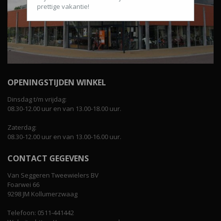
prettige vakantie!
OPENINGSTIJDEN WINKEL
Dinsdag t/m vrijdag:
08.30-12.00 uur en van 13.00-18.00 uur.
Zaterdag:
08.30-12.00 uur en van 13.00-16.00 uur.
CONTACT GEGEVENS
Van Seggeren Tweewielers BV
Foarwei 66
9298 JM Kollumerzwaag
Telefoon: 0511-441442