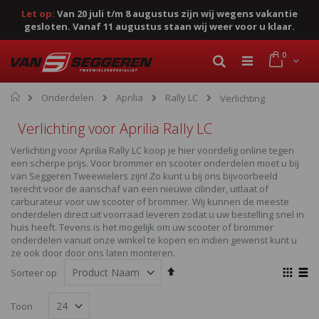
Let op:
Van 20 juli t/m 8 augustus zijn wij wegens vakantie
gesloten. Vanaf 11 augustus staan wij weer voor u klaar.
Ga
product
0
naar
Cart
Zoek
de
inhoud
Home
Onderdelen
Aprilia
Rally LC
Verlichting
Verlichting voor Aprilia Rally LC
Verlichting voor Aprilia Rally LC koop je hier voordelig online tegen
een scherpe prijs. Voor brommer en scooter onderdelen moet u bij
van Seggeren Tweewielers zijn! Zo kunt u bij ons bijvoorbeeld
terecht voor de aanschaf van een nieuwe cilinder, uitlaat of
carburateur voor uw scooter of brommer. Wij kunnen de meeste
onderdelen direct uit voorraad leveren zodat u uw bestelling snel in
huis heeft. Tevens is het mogelijk om uw scooter of brommer
onderdelen vanuit onze winkel te kopen en indien gewenst kunt u
ze ook door door ons laten monteren.
Van
Ton
Sorteer op
hoog
als
Foto-
Lijst
naar
Toon
laag
tabel