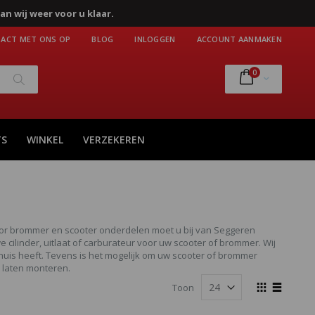
an wij weer voor u klaar.
ACT MET ONS OP
BLOG
INLOGGEN
ACCOUNT AANMAKEN
producten
0
Cart
Zoek
TS
WINKEL
VERZEKEREN
 Voor brommer en scooter onderdelen moet u bij van Seggeren
 cilinder, uitlaat of carburateur voor uw scooter of brommer. Wij
huis heeft. Tevens is het mogelijk om uw scooter of brommer
 laten monteren.
Tonen
Toon
als
Foto-
Lijst