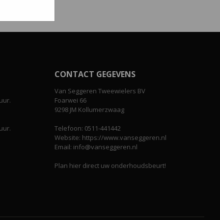
CONTACT GEGEVENS
Van Seggeren Tweewielers BV
uur.
Foarwei 66
9298 JM Kollumerzwaag
uur.
Telefoon: 0511-441442
Website: https://www.vanseggeren.nl
Email: info@vanseggeren.nl
Plan hier direct uw onderhoudsbeurt!