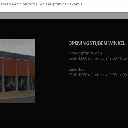
ereen een fijne zomer en een prettige vakantie!
OPENINGSTIJDEN WINKEL
Dinsdag t/m vrijdag:
08.30-12.00 uur en van 13.00-18.00 
Zaterdag:
08.30-12.00 uur en van 13.00-16.00 