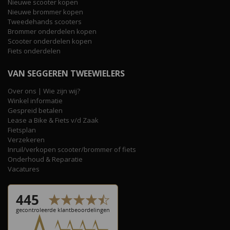
Nieuwe scooter kopen
Nieuwe brommer kopen
Tweedehands scooters
Brommer onderdelen kopen
Scooter onderdelen kopen
Fiets onderdelen
VAN SEGGEREN TWEEWIELERS
Over ons | Wie zijn wij?
Winkel informatie
Gespreid betalen
Lease a Bike & Fiets v/d Zaak
Fietsplan
Verzekeren
Inruil/verkopen scooter/brommer of fiets
Onderhoud & Reparatie
Vacatures