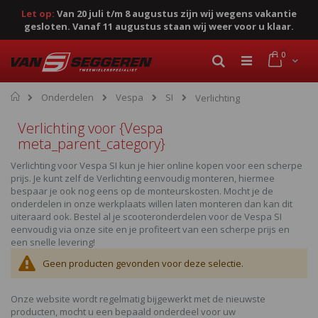
Let op:
Van 20 juli t/m 8 augustus zijn wij wegens vakantie
gesloten. Vanaf 11 augustus staan wij weer voor u klaar.
Ga
product
0
naar
Cart
Zoek
de
inhoud
Home
Onderdelen
Vespa
SI
Verlichting
Verlichting voor {Vespa
meta_parent_category}
Verlichting voor Vespa SI kun je hier online kopen voor een scherpe
prijs. Je kunt zelf de Verlichting eenvoudig monteren, hiermee
bespaar je ook nog eens op de monteurskosten. Mocht je de
onderdelen in onze werkplaats willen laten monteren dan kan dit
uiteraard ook. Bestel al je scooteronderdelen voor de Vespa SI
eenvoudig via onze site en je profiteert van een scherpe prijs en
een snelle levering!
Geen producten gevonden voor deze selectie.
Onze website wordt regelmatig bijgewerkt met de nieuwste
producten, mocht u een bepaald onderdeel voor uw