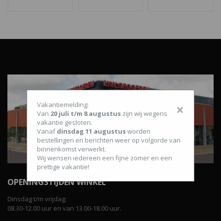
Vakantiemelding:
×
Van
20 juli t/m 8 augustus
zijn wij wegens
vakantie gesloten.
Vanaf
dinsdag 11 augustus
worden
bestellingen en berichten weer op volgorde van
binnenkomst verwerkt.
Wij wensen iedereen een fijne zomer en een
prettige vakantie!
OPENINGSTIJDEN WINKEL
Dinsdag t/m vrijdag:
08.30-12.00 uur en van 13.00-18.00 uur.