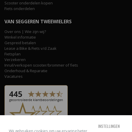
Scooter onderdelen kopen
Fiets onderdelen
VAN SEGGEREN TWEEWIELERS
Over ons | Wie zijn wij?
Winkel informatie
Gespreid betalen
Lease a Bike & Fiets v/d Zaak
Fietsplan
Verzekeren
Inruil/verkopen scooter/brommer of fiets
Onderhoud & Reparatie
Vacatures
INSTELLINGEN
Wij gebruiken cookies om uw ervaring beter