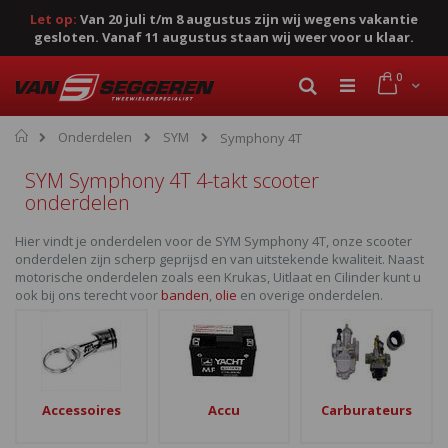
Let op:
Van 20 juli t/m 8 augustus zijn wij wegens vakantie
gesloten. Vanaf 11 augustus staan wij weer voor u klaar.
Ga
product
0
naar
Cart
Zoek
de
inhoud
Home
Onderdelen
SYM
Symphony 4T
SYM Symphony 4T 4-takt scooter
onderdelen
Hier vindt je onderdelen voor de SYM Symphony 4T, onze scooter
onderdelen zijn scherp geprijsd en van uitstekende kwaliteit. Naast
motorische onderdelen zoals een Krukas, Uitlaat en Cilinder kunt u
ook bij ons terecht voor
banden
,
olie
en overige onderdelen.
Accessoires
Accu
Carburateurs