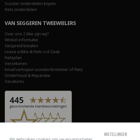
Scooter onderdelen kopen
Fiets onderdelen
VAN SEGGEREN TWEEWIELERS
Over ons | Wie zijn wij?
Winkel informatie
Gespreid betalen
Lease a Bike & Fiets v/d Zaak
Fietsplan
Verzekeren
Inruil/verkopen scooter/brommer of fiets
Onderhoud & Reparatie
Vacatures
INSTELLINGEN
Wij gebruiken cookies om uw ervaring beter