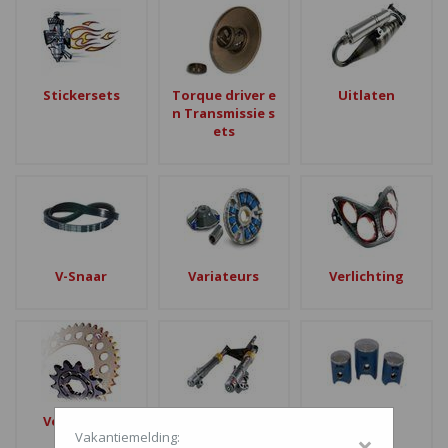
Stickersets
Torque driver e
Uitlaten
n Transmissie s
ets
V-Snaar
Variateurs
Verlichting
Vertanding
Voorvork onde
Zuigers
Vakantiemelding:
×
rdelen