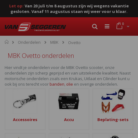
Let op:
Van 20 juli t/m 8 augustus zijn wij wegens vakantie
gesloten. Vanaf 11 augustus staan wij weer voor u klaar.
Ga
product
0
naar
Cart
Zoek
de
inhoud
Home
Onderdelen
MBK
Ovetto
MBK Ovetto onderdelen
Hier vindt je onderdelen voor de MBK Ovetto scooter, onze
onderdelen zijn scherp geprijsd en van uitstekende kwaliteit. Naast
motorische onderdelen zoals een Krukas, Uitlaat en Cilinder kunt u
ook bij ons terecht voor
banden
,
olie
en overige onderdelen.
Accessoires
Accu
Beplating-sets