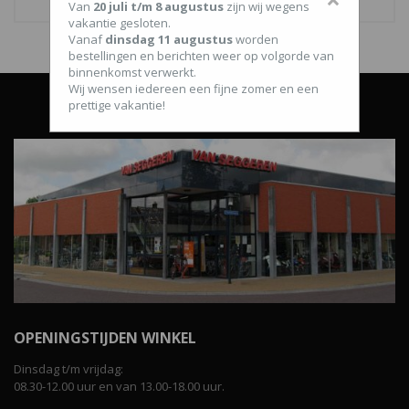
Van
20 juli t/m 8 augustus
zijn wij wegens
vakantie gesloten.
Vanaf
dinsdag 11 augustus
worden
bestellingen en berichten weer op volgorde van
binnenkomst verwerkt.
Wij wensen iedereen een fijne zomer en een
prettige vakantie!
OPENINGSTIJDEN WINKEL
Dinsdag t/m vrijdag:
08.30-12.00 uur en van 13.00-18.00 uur.