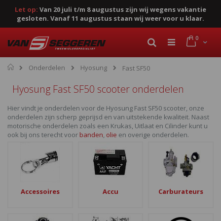
Let op:
Van 20 juli t/m 8 augustus zijn wij wegens vakantie
gesloten. Vanaf 11 augustus staan wij weer voor u klaar.
Ga
product
0
naar
Cart
Zoek
de
inhoud
Home
Onderdelen
Hyosung
Fast SF50
Hyosung Fast SF50 scooter onderdelen
Hier vindt je onderdelen voor de Hyosung Fast SF50 scooter, onze
onderdelen zijn scherp geprijsd en van uitstekende kwaliteit. Naast
motorische onderdelen zoals een Krukas, Uitlaat en Cilinder kunt u
ook bij ons terecht voor
banden
,
olie
en overige onderdelen.
Accessoires
Accu
Carburateurs