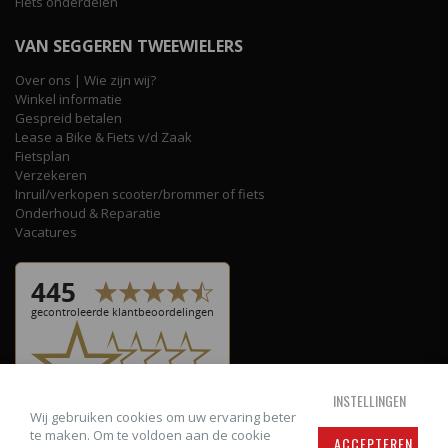
Fiets onderdelen
VAN SEGGEREN TWEEWIELERS
Over ons | Wie zijn wij?
Winkel informatie
Gespreid betalen
Lease a Bike & Fiets v/d Zaak
Fietsplan
Verzekeren
Inruil/verkopen scooter/brommer of fiets
Onderhoud & Reparatie
Vacatures
INSTELLINGEN
Wij gebruiken cookies om uw ervaring beter
te maken. Om te voldoen aan de cookie
ACCEPTEREN