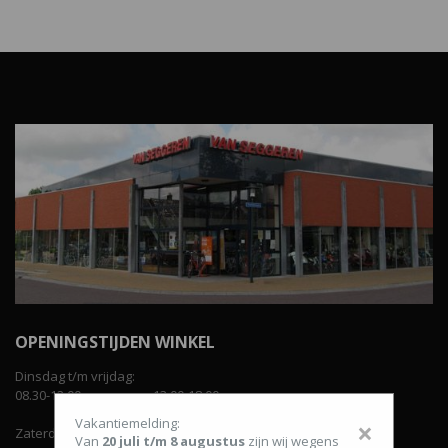
OPENINGSTIJDEN WINKEL
Dinsdag t/m vrijdag:
08.30-12.00 uur en van 13.00-18.00 uur.
Vakantiemelding:
×
Zaterdag:
Van
20 juli t/m 8 augustus
zijn wij wegens