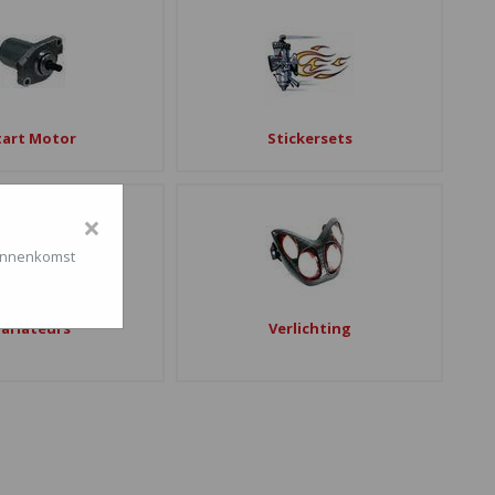
tart Motor
Stickersets
×
binnenkomst
ariateurs
Verlichting