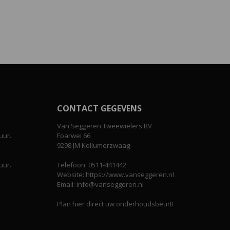
CONTACT GEGEVENS
Van Seggeren Tweewielers BV
uur.
Foarwei 66
9298 JM Kollumerzwaag
uur.
Telefoon: 0511-441442
Website: https://www.vanseggeren.nl
Email: info@vanseggeren.nl
Plan hier direct uw onderhoudsbeurt!