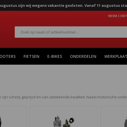
8 augustus zijn wij wegens vakantie gesloten. Vanaf 11 augustus sta
NEEM CONT
Zoek
COOTERS
FIETSEN
E-BIKES
ONDERDELEN
WERKPLAA
 zijn scherp geprijsd en van uitstekende kwaliteit. Naast motorische onder