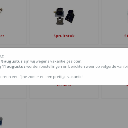
er
Spruitstuk
S
ng:
/m 8 augustus
zijn wij wegens vakantie gesloten.
g 11 augustus
worden bestellingen en berichten weer op volgorde van 
ereen een fijne zomer en een prettige vakantie!
n
V-Snaar
V