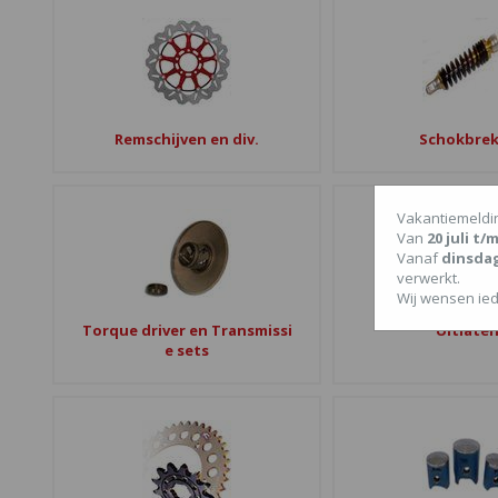
Remschijven en div.
Schokbrek
Vakantiemeldi
Van
20 juli t
Vanaf
dinsda
verwerkt.
Wij wensen ied
Torque driver en Transmissi
Uitlate
e sets