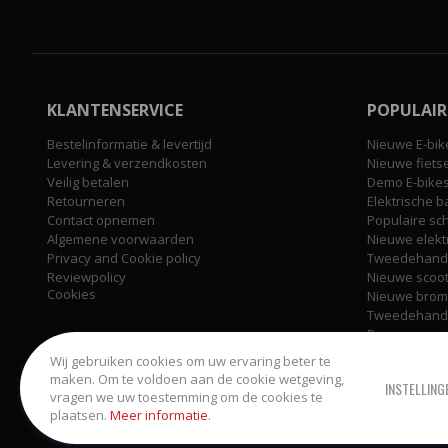
KLANTENSERVICE
POPULAIR
Bestelinformatie & levertijd
Nieuwe E-bik
Levering & verzendkosten
Nieuwe fiets
Veilig betalen
Demo E-bike
Retourneren
Elektrische b
Contact opnemen
Populaire sc
Algemene voorwaarden
Nieuwe elekt
Privacy and Cookie policy
Tweedehands
Reviewpolicy
Nieuwe scoo
Cookies
Nieuwe brom
Tweedehands
Brommer ond
Scooter ond
Wij gebruiken cookies om uw ervaring beter te
Fiets onderd
maken. Om te voldoen aan de cookie wetgeving,
INSTELLING
vragen we uw toestemming om de cookies te
plaatsen.
Meer informatie
.