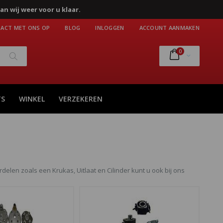
an wij weer voor u klaar.
ACT MET ONS OP
BLOG
INLOGGEN
ACCOUNT AANMAKEN
producten
0
Cart
Zoek
TS
WINKEL
VERZEKEREN
delen zoals een Krukas, Uitlaat en Cilinder kunt u ook bij ons