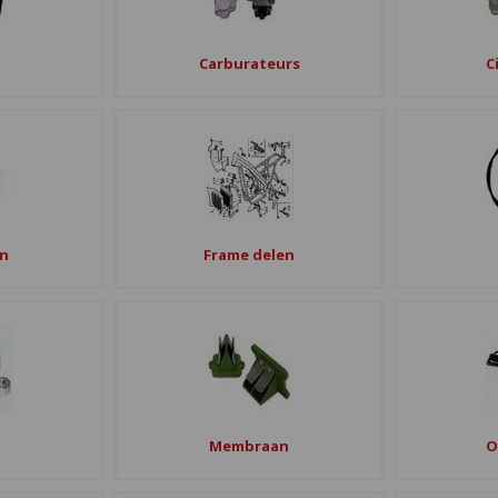
Carburateurs
C
n
Frame delen
Membraan
O