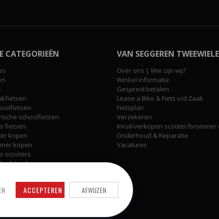
E CATEGORIEËN
VAN SEGGEREN TWEEWIELE
es
Over ons | Wie zijn wij?
en
Winkel informatie
s
Gespreid betalen
akfietsen
Lease a Bike & Fiets v/d Zaak
hoolfietsen
Fietsplan
rische schoolfietsen
Verzekeren
 fietsen
Inruil/verkopen scooter/brommer o
ter kopen
Onderhoud & Reparatie
mer kopen
Vacatures
 scooters
erdelen kopen
erdelen kopen
elen
EN
ACCEPTEREN
AFWIJZEN