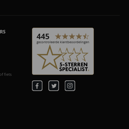
RS
f fiets