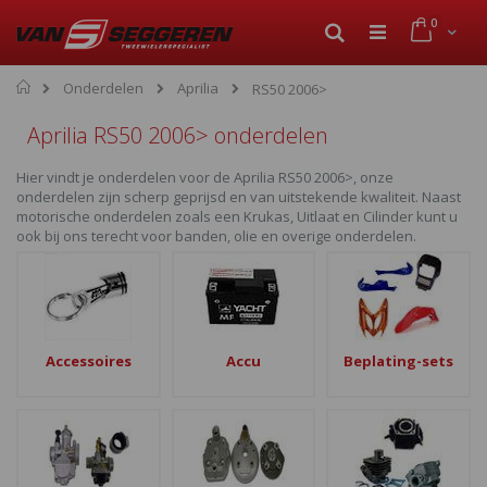
Ga
product
0
naar
Cart
Zoek
de
inhoud
Home
Onderdelen
Aprilia
RS50 2006>
Aprilia RS50 2006> onderdelen
Hier vindt je onderdelen voor de Aprilia RS50 2006>, onze
onderdelen zijn scherp geprijsd en van uitstekende kwaliteit. Naast
motorische onderdelen zoals een Krukas, Uitlaat en Cilinder kunt u
ook bij ons terecht voor banden, olie en overige onderdelen.
Accessoires
Accu
Beplating-sets