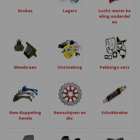
Krukas
Lagers
Lucht-water ko
eling onderdel
en
Membraan
Ontsteking
Pakkings-sets
Rem-Koppeling
Remschijven en
Schokbreker
hevels
div.