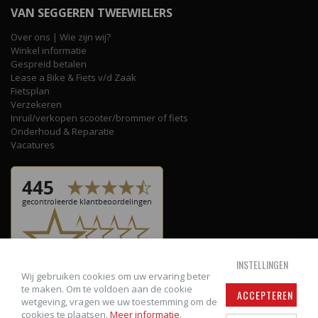
VAN SEGGEREN TWEEWIELERS
Over ons | Wie zijn wij?
Winkel informatie
Gespreid betalen
Lease a Bike & Fiets v/d Zaak
Fietsplan
Verzekeren
Inruil/verkopen scooter/brommer of fiets
Onderhoud & Reparatie
Vacatures
INSTELLINGEN
Wij gebruiken cookies om uw ervaring beter
te maken. Om te voldoen aan de cookie
ACCEPTEREN
wetgeving, vragen we uw toestemming om de
cookies te plaatsen.
Meer informatie
.