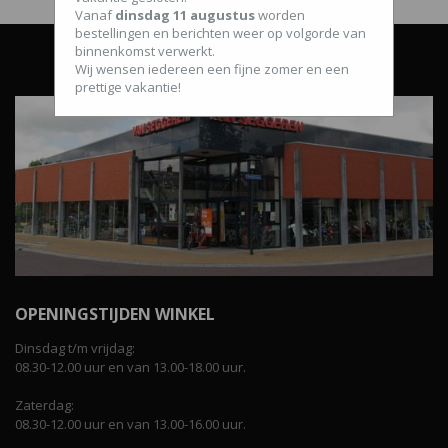
Vanaf
dinsdag 11 augustus
worden
bestellingen en berichten weer op volgorde van
binnenkomst verwerkt.
Wij wensen iedereen een fijne zomer en een
prettige vakantie!
OPENINGSTIJDEN WINKEL
Dinsdag t/m vrijdag:
08.30-12.00 uur en van 13.00-18.00 uur.
Zaterdag:
08.30-12.00 uur en van 13.00-16.00 uur.