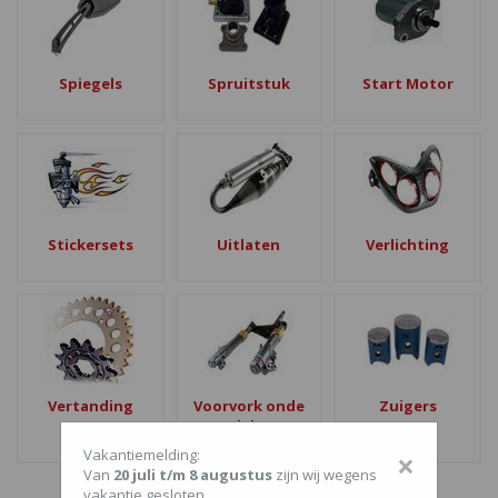
Spiegels
Spruitstuk
Start Motor
Stickersets
Uitlaten
Verlichting
Vertanding
Voorvork onde
Zuigers
rdelen
Vakantiemelding:
×
Van
20 juli t/m 8 augustus
zijn wij wegens
vakantie gesloten.